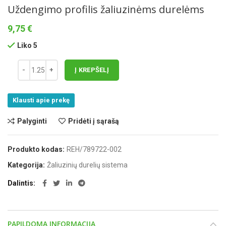
Uždengimo profilis žaliuzinėms durelėms
9,75
€
Liko 5
Į KREPŠELĮ
Klausti apie prekę
Palyginti
Pridėti į sąrašą
Produkto kodas:
REH/789722-002
Kategorija:
Žaliuzinių durelių sistema
Dalintis
PAPILDOMA INFORMACIJA