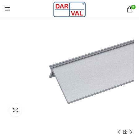
0
Norėdami padidinti spauskite čia