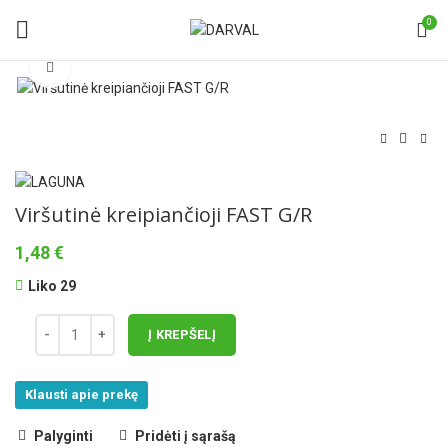
0
Norėdami padidinti spauskite čia
Viršutinė kreipiančioji FAST G/R
1,48
€
Liko 29
Į KREPŠELĮ
Klausti apie prekę
Palyginti
Pridėti į sąrašą