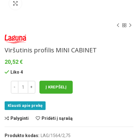
Norėdami padidinti spauskite čia
Viršutinis profilis MINI CABINET
20,52
€
Liko 4
Į KREPŠELĮ
Klausti apie prekę
Palyginti
Pridėti į sąrašą
Produkto kodas:
LAG/1564/2,75