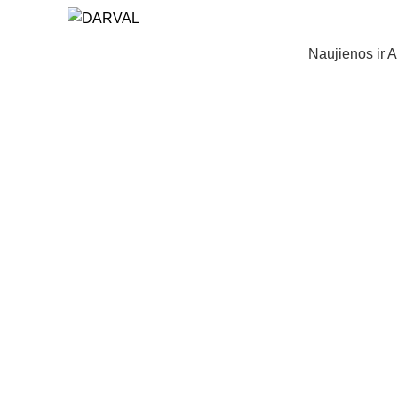
Naujienos ir A
Norėdami padidinti spauskite čia