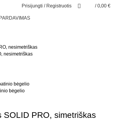
Prisijungti / Registruotis
/
0,00
€
ŠPARDAVIMAS
, nesimetriškas
inio bėgelio
as SOLID PRO, simetriškas