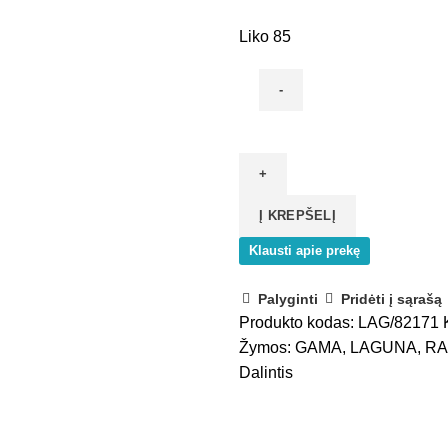
Liko 85
produkto
kiekis:
Viršutinis
ratukas
Į KREPŠELĮ
SOLID
PRO,
Klausti apie prekę
simetriškas
Palyginti
Pridėti į sąrašą
Produkto kodas:
LAG/82171
Žymos:
GAMA
,
LAGUNA
,
R
Dalintis