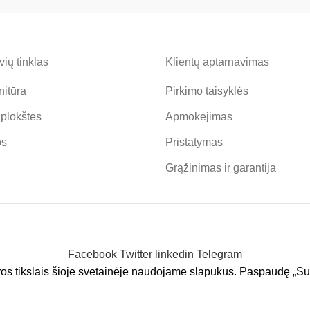
ių tinklas
Klientų aptarnavimas
nitūra
Pirkimo taisyklės
 plokštės
Apmokėjimas
os
Pristatymas
Grąžinimas ir garantija
Facebook
Twitter
linkedin
Telegram
aros tikslais šioje svetainėje naudojame slapukus. Paspaudę „Su