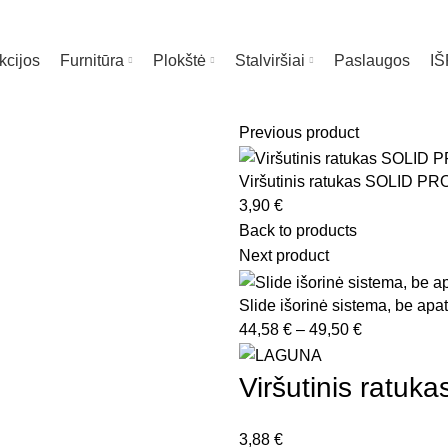
kcijos
Furnitūra
Plokštė
Stalviršiai
Paslaugos
I
Previous product
Viršutinis ratukas SOLID PRO
3,90
€
Back to products
Next product
Slide išorinė sistema, be apat
Price
44,58
€
–
49,50
€
range:
44,58 €
Viršutinis ratuk
through
49,50 €
3,88
€