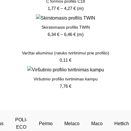
C formos profilis C18
5,80 €
Price
1,77
€
–
4,27
€
(m)
range:
1,77 €
through
Skirstomasis profilis TWIN
4,27 €
Price
6,34
€
–
6,46
€
(m)
range:
6,34 €
through
Varžtai aliuminiui (ratuko tvirtinimui prie profilio)
6,46 €
0,11
€
Viršutinio profilio tvirtinimas kampu
7,76
€
POLI-
us
Permo
Melaco
Maco
Hettich
ECO