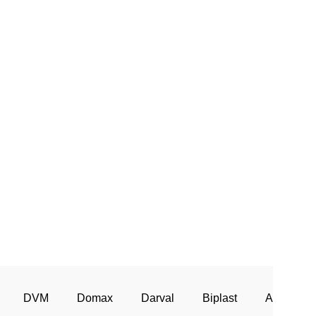
DVM
Domax
Darval
Biplast
AGT