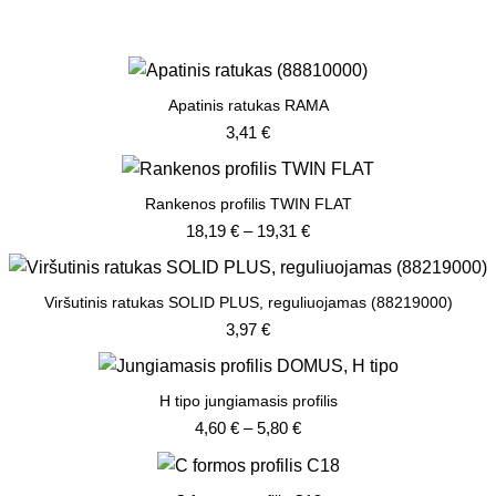
Apatinis ratukas RAMA
3,41
€
Rankenos profilis TWIN FLAT
Price
18,19
€
–
19,31
€
range:
18,19 €
through
Viršutinis ratukas SOLID PLUS, reguliuojamas (88219000)
19,31 €
3,97
€
H tipo jungiamasis profilis
Price
4,60
€
–
5,80
€
range:
4,60 €
through