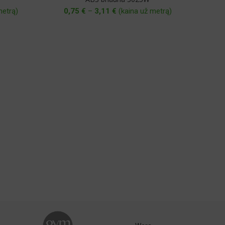
Price
metrą)
0,75
€
–
3,11
€
(kaina už metrą)
range:
0,75 €
through
3,11 €
0