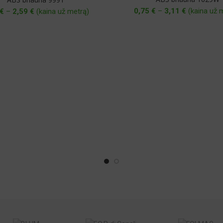
Price
0,75
€
–
3,11
€
(kaina už 
Price
€
–
2,59
€
(kaina už metrą)
range:
range:
0,75 €
0,27 €
through
through
3,11 €
2,59 €