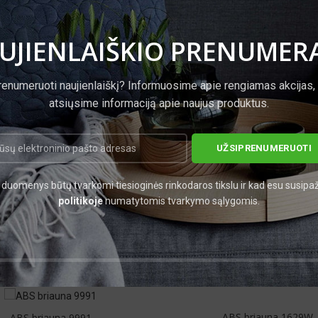
UJIENLAIŠKIO PRENUMER
renumeruoti naujienlaiškį? Informuosime apie rengiamas akcijas,
mm
22 x 0.8,
atsiųsime informaciją apie naujus produktus.
štėms
duomenys būtų tvarkomi tiesioginės rinkodaros tikslu ir kad esu susipa
politikoje
numatytomis tvarkymo sąlygomis.
ABS briauna 1629W
ABS briauna 9991