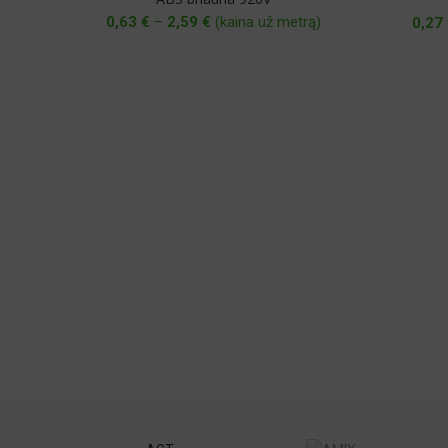
Price
0,63
€
–
2,59
€
(kaina už metrą)
0,27
range:
0,63 €
through
2,59 €