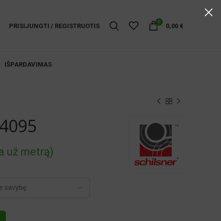
0
PRISIJUNGTI / REGISTRUOTIS
0,00
€
IŠPARDAVIMAS
 4095
a už metrą)
:
gh