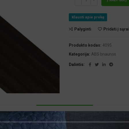
Klausti apie prekę
Palyginti
Pridėti į sąra
Produkto kodas:
4095
Kategorija:
ABS briaunos
Dalintis
PAPILDOMA INFORMACIJA