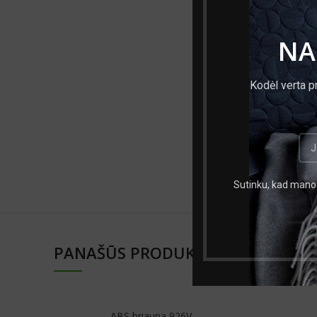
Medžiaga
NA
Mato vnt.
Kodėl verta p
Matmenys, 
Prekės ženklas
Tinkama plok
Sutinku, kad mano 
PANAŠŪS PRODUKTAI
ABS briauna 926V