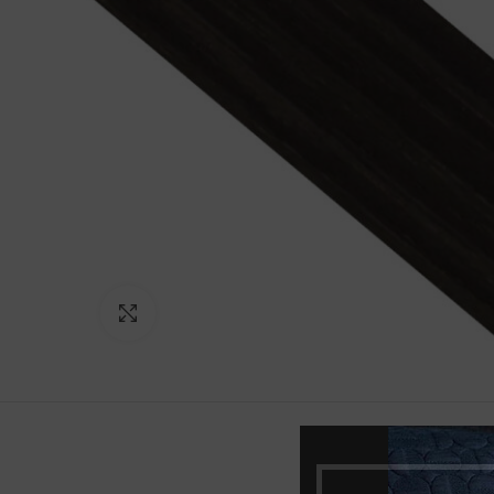
Norėdami padidinti spauskite čia