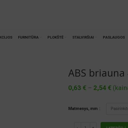
KCIJOS
FURNITŪRA
PLOKŠTĖ
STALVIRŠIAI
PASLAUGOS
ABS briauna
Price
0,63
€
–
2,54
€
(kain
range
0,63 €
Matmenys, mm
throu
2,54 €
Į KREPŠELĮ