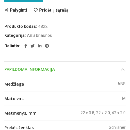
Palyginti
Pridėti į sąrašą
Produkto kodas:
4822
Kategorija:
ABS briaunos
Dalintis
PAPILDOMA INFORMACIJA
Medžiaga
ABS
Mato vnt.
M
Matmenys, mm
22 x 0.8, 22 x 2.0, 42 x 2.0
Prekės ženklas
Schilsner