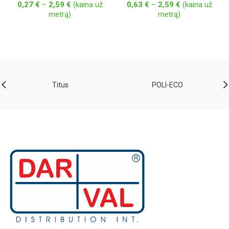
Price
Price
0,27
€
–
2,59
€
(kaina už
0,63
€
–
2,59
€
(kaina už
range:
range:
metrą)
metrą)
0,27 €
0,63 €
through
through
2,59 €
2,59 €
Titus
POLI-ECO