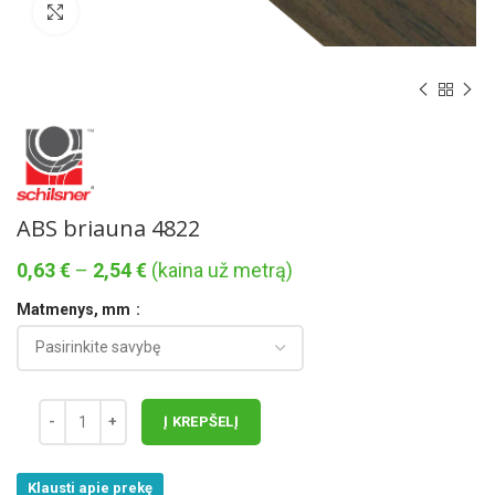
Norėdami padidinti spauskite čia
ABS briauna 4822
Price
0,63
€
–
2,54
€
(kaina už metrą)
range:
Matmenys, mm
0,63 €
through
2,54 €
Į KREPŠELĮ
Klausti apie prekę