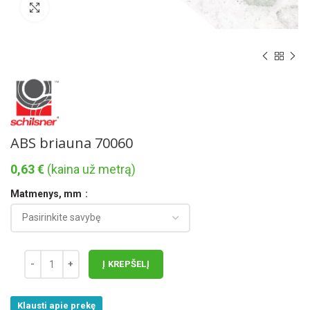
Norėdami padidinti spauskite čia
ABS briauna 70060
0,63
€
(kaina už metrą)
Matmenys, mm
Į KREPŠELĮ
Klausti apie prekę