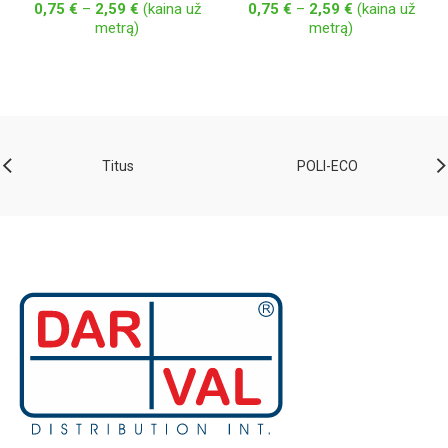
Price
Price
0,75
€
–
2,59
€
(kaina už
0,75
€
–
2,59
€
(kaina už
range:
range:
metrą)
metrą)
0,75 €
0,75 €
through
through
2,59 €
2,59 €
Titus
POLI-ECO