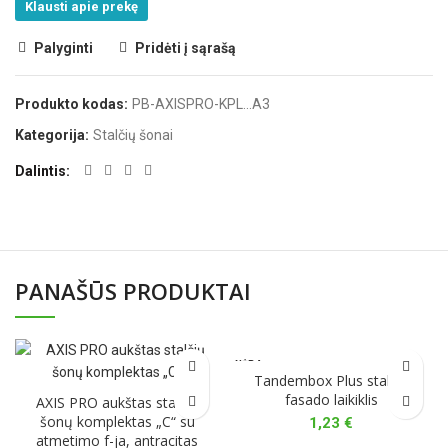
Klausti apie prekę
Palyginti
Pridėti į sąrašą
Produkto kodas:
PB-AXISPRO-KPL...A3
Kategorija:
Stalčių šonai
Dalintis
PANAŠŪS PRODUKTAI
NĖRA
Tandembox Plus stalčių
fasado laikiklis
AXIS PRO aukštas stalčių
šonų komplektas „C“ su
1,23
€
atmetimo f-ja, antracitas