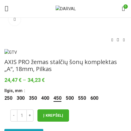
0
Norėdami padidinti spauskite čia
AXIS PRO žemas stalčių šonų komplektas
„A“, 18mm, Pilkas
Price
24,47
€
–
34,23
€
range:
Ilgis, mm
24,47 €
through
250
300
350
400
450
500
550
600
34,23 €
Į KREPŠELĮ