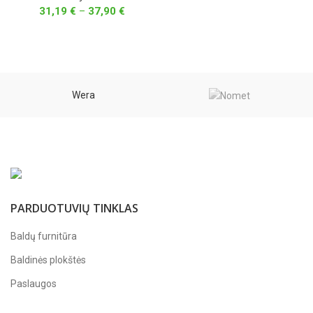
Price
31,19
€
–
37,90
€
range:
31,19 €
through
37,90 €
Wera
PARDUOTUVIŲ TINKLAS
Baldų furnitūra
Baldinės plokštės
Paslaugos