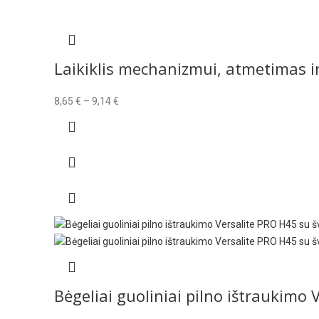
Laikiklis mechanizmui, atmetimas i
Price
8,65
€
–
9,14
€
range:
8,65 €
through
9,14 €
Bėgeliai guoliniai pilno ištraukim