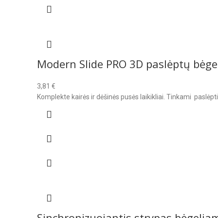
Modern Slide PRO 3D paslėptų bėgeli
3,81
€
Komplekte kairės ir dėšinės pusės laikikliai. Tinkami pasl
Sinchronizuojantis strypas bėgeli