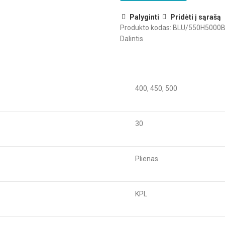
integruotu
stabdžiu
Palyginti
Pridėti į sąrašą
Produkto kodas:
BLU/550H5000
BLUMOTION)
Dalintis
400, 450, 500
30
Plienas
KPL