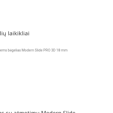
ų laikikliai
ėptiems bėgelias Modern Slide PRO 3D 18 mm
ams su atmetimu Modern Slide