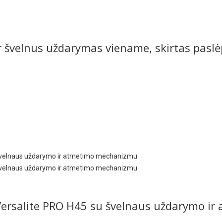
r švelnus uždarymas viename, skirtas pasl
o Versalite PRO H45 su švelnaus uždarymo 