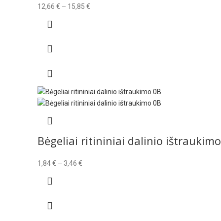
Price
12,66
€
–
15,85
€
range:
12,66 €
through
15,85 €
Bėgeliai ritininiai dalinio ištraukimo
Price
1,84
€
–
3,46
€
range:
1,84 €
through
3,46 €