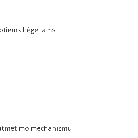
ėptiems bėgeliams
ir atmetimo mechanizmu