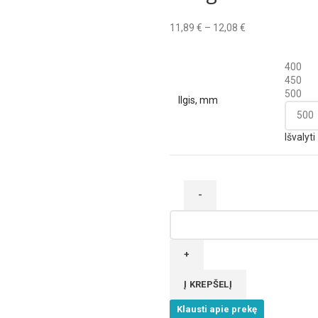
Price
11,89
€
–
12,08
€
range:
11,89 €
400
through
450
12,08 €
500
Ilgis, mm
Išvalyti
produkto
kiekis:
Bėgeliai
dalinio
ištraukimo
Į KREPŠELĮ
TANDEM
Klausti apie prekę
(su