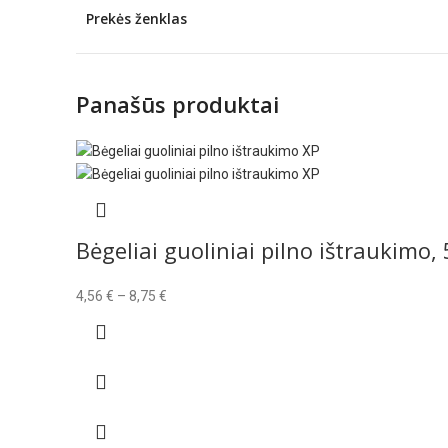
Prekės ženklas
Panašūs produktai
Bėgeliai guoliniai pilno ištraukimo,
Price
4,56
€
–
8,75
€
range:
4,56 €
through
8,75 €