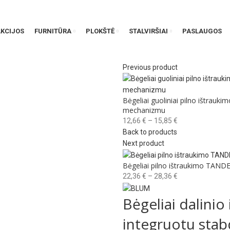
AKCIJOS
FURNITŪRA
PLOKŠTĖ
STALVIRŠIAI
PASLAUGOS
Previous product
Bėgeliai guoliniai pilno ištrau
mechanizmu
Price
12,66
€
–
15,85
€
range:
Back to products
12,66 €
Next product
through
Bėgeliai pilno ištraukimo TAN
15,85 €
Price
22,36
€
–
28,36
€
range:
Bėgeliai dalini
22,36 €
through
integruotu sta
28,36 €