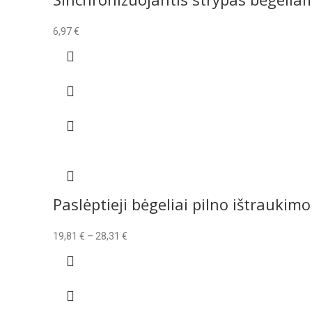
6,97
€
Paslėptieji bėgeliai pilno ištrauk
Price
19,81
€
–
28,31
€
range:
19,81 €
through
28,31 €