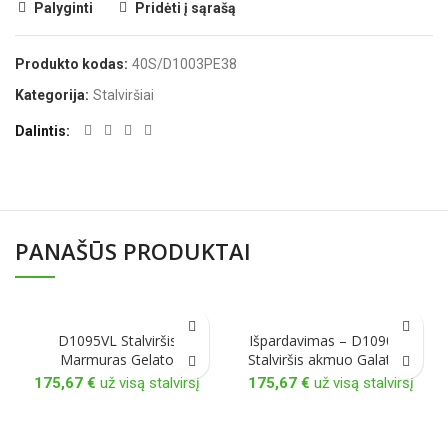
Palyginti
Pridėti į sąrašą
Produkto kodas:
40S/D1003PE38
Kategorija:
Stalviršiai
Dalintis
PANAŠŪS PRODUKTAI
D1095VL Stalviršis
Išpardavimas – D1090BT
Marmuras Gelato
Stalviršis akmuo Galattico
175,67
€
už visą stalviršį
175,67
€
už visą stalviršį