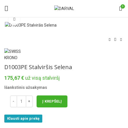
0
Norėdami padidinti spauskite čia
D1003PE Stalviršis Selena
175,67
€
už visą stalviršį
Išankstinis užsakymas
Į KREPŠELĮ
Klausti apie prekę