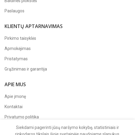
Baldinės plokštės
Paslaugos
KLIENTŲ APTARNAVIMAS
Pirkimo taisyklės
Apmokėjimas
Pristatymas
Grąžinimas ir garantija
APIE MUS
Apie įmonę
Kontaktai
Privatumo politika
Sekite mus
Facebook'e
Siekdami pagerinti jūsų naršymo kokybę, statistiniais ir
rinkodaros tikslais šioje svetainėje naudojame slapukus.