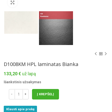
Norėdami padidinti spauskite čia
D1008KM HPL laminatas Bianka
133,20
€
už lapą
Išankstinis užsakymas
Į KREPŠELĮ
Klausti apie prekę