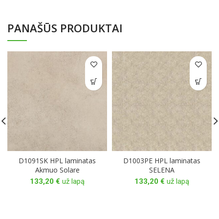
PANAŠŪS PRODUKTAI
D1091SK HPL laminatas
D1003PE HPL laminatas
Akmuo Solare
SELENA
133,20
€
už lapą
133,20
€
už lapą