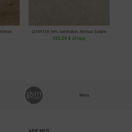
mžinas
D1091SK HPL laminatas Akmuo Solare
D
133,20
€
už lapą
Wera
APIE MUS