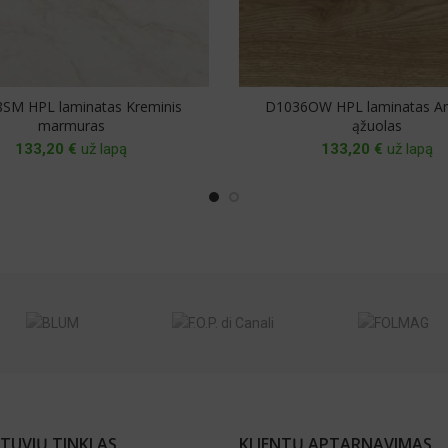
SM HPL laminatas Kreminis
D1036OW HPL laminatas A
marmuras
ąžuolas
133,20
€
už lapą
133,20
€
už lapą
TUVIŲ TINKLAS
KLIENTŲ APTARNAVIMAS