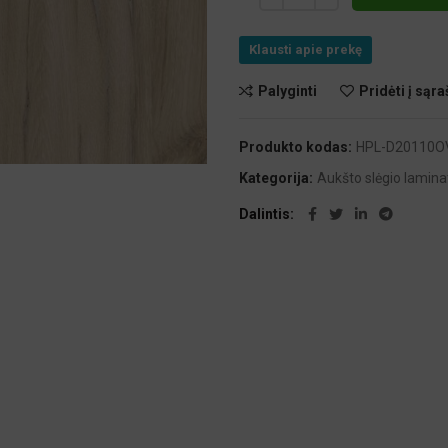
Klausti apie prekę
Palyginti
Pridėti į sąra
Produkto kodas:
HPL-D20110O
Kategorija:
Aukšto slėgio lamina
Dalintis