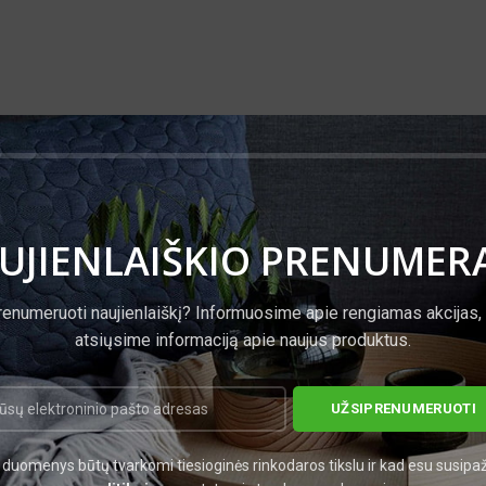
UJIENLAIŠKIO PRENUMER
te čia
renumeruoti naujienlaiškį? Informuosime apie rengiamas akcijas,
atsiųsime informaciją apie naujus produktus.
PAPILDOMA INFORMACIJA
duomenys būtų tvarkomi tiesioginės rinkodaros tikslu ir kad esu susipa
4100 