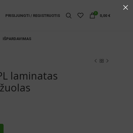
0
PRISIJUNGTI / REGISTRUOTIS
0,00
€
IŠPARDAVIMAS
L laminatas
ąžuolas