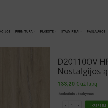
KCIJOS
FURNITŪRA
PLOKŠTĖ
STALVIRŠIAI
PASLAUGOS
D20110OV HP
Nostalgijos 
133,20
€
už lapą
Išankstinis užsakymas
Į KREPŠELĮ