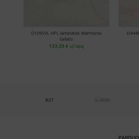
D1095VL HPL laminatas Marmuras
D4448
Gelato
133,20
€
už lapą
st
AGT
PARDUO