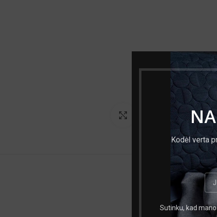
NA
Norėdami padidinti spauski
Kodėl verta p
Sutinku, kad mano 
Išmatavimai