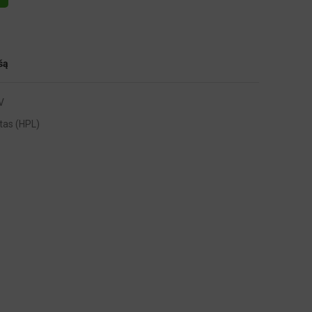
šą
V
tas (HPL)