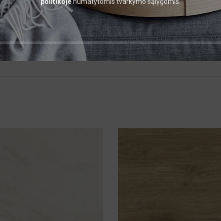
politikoje
numatytomis tvarkymo sąlygomis.
Stru