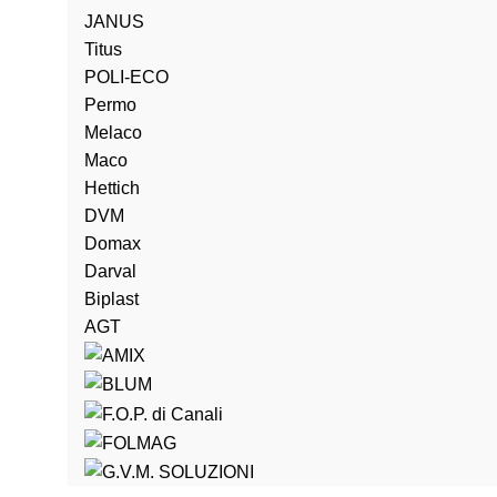
JANUS
Titus
POLI-ECO
Permo
Melaco
Maco
Hettich
DVM
Domax
Darval
Biplast
AGT