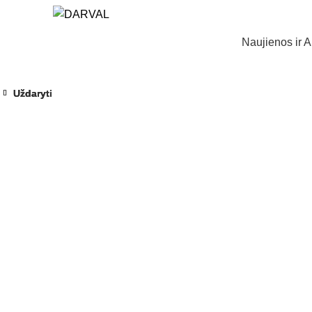
Naujienos ir A
Uždaryti
Uždaryti
Uždaryti
Norėdami padidinti spauskite č