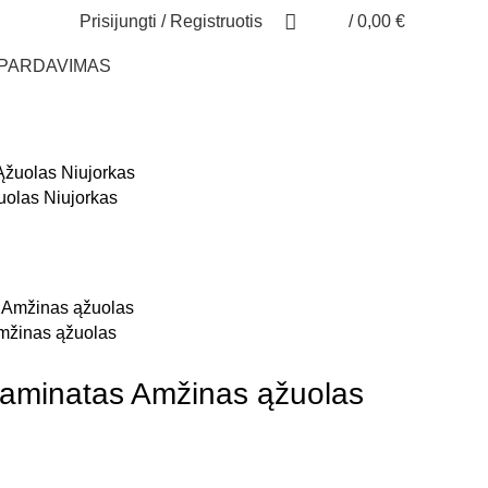
Prisijungti / Registruotis
/
0,00
€
ŠPARDAVIMAS
olas Niujorkas
mžinas ąžuolas
minatas Amžinas ąžuolas