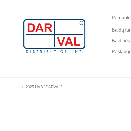
Parduotuv
Baldų fur
Baldinės
Paslaug
2025 UAB "DARVAL"
NA