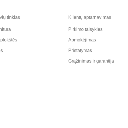
ių tinklas
Klientų aptarnavimas
nitūra
Pirkimo taisyklės
 plokštės
Apmokėjimas
os
Pristatymas
Grąžinimas ir garantija
UJIENLAIŠKIO PRENUMER