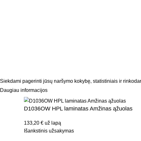
Kodėl verta prenumeruoti naujienlaiš
Sutinku, kad mano duomenys būtų tvarkomi tie
Siekdami pagerinti jūsų naršymo kokybę, statistiniais ir rinkod
Daugiau informacijos
SUTINKU
D1036OW HPL laminatas Amžinas ąžuolas
133,20
€
už lapą
Išankstinis užsakymas