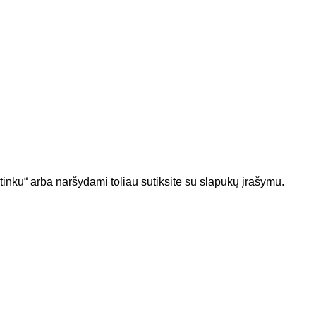
me informaciją apie naujus produktus.
 politikoje
numatytomis tvarkymo sąlygomis.
tinku“ arba naršydami toliau sutiksite su slapukų įrašymu.