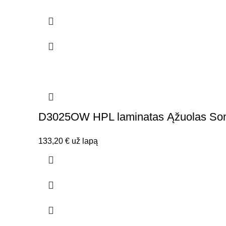
D3025OW HPL laminatas Ąžuolas S
133,20
€
už lapą