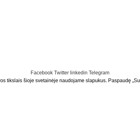
kį? Informuosime apie rengiamas akcijas, išpardavimus, atsiųsi
sioginės rinkodaros tikslu ir kad esu susipažinęs su
Privatumo
Facebook
Twitter
linkedin
Telegram
aros tikslais šioje svetainėje naudojame slapukus. Paspaudę „Su