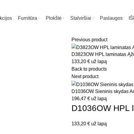
kcijos
Furnitūra
Plokštė
Stalviršiai
Paslaugos
I
Previous product
D3823OW HPL laminatas Ąžu
ia
133,20
€
už lapą
Back to products
Next product
D1036OW Sieninis skydas A
196,47
€
už lapą
D1036OW HPL la
133,20
€
už lapą