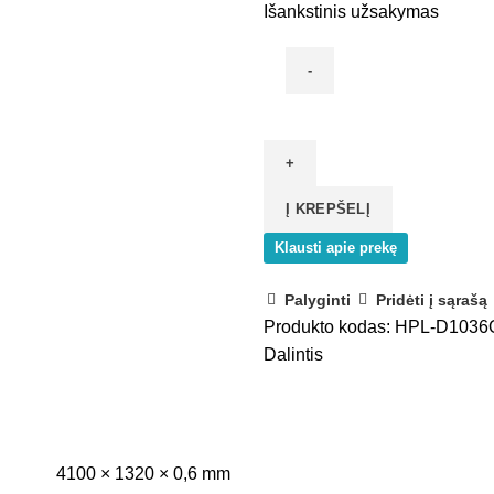
Išankstinis užsakymas
produkto
kiekis:
D1036OW
HPL
Į KREPŠELĮ
laminatas
Amžinas
Klausti apie prekę
ąžuolas
Palyginti
Pridėti į sąrašą
Produkto kodas:
HPL-D103
Dalintis
4100 × 1320 × 0,6 mm