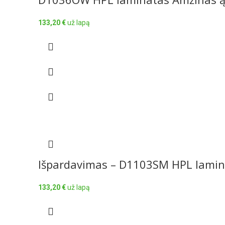
133,20
€
už lapą
Išpardavimas – D1103SM HPL lamin
133,20
€
už lapą