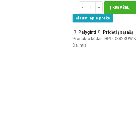
Į KREPŠELĮ
Klausti apie prekę
Palyginti
Pridėti į sąrašą
Produkto kodas:
HPL-D3823OW
K
Dalintis