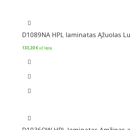
D1089NA HPL laminatas Ąžuolas L
133,20
€
už lapą
D1036OW HPL laminatas Amžinas ą