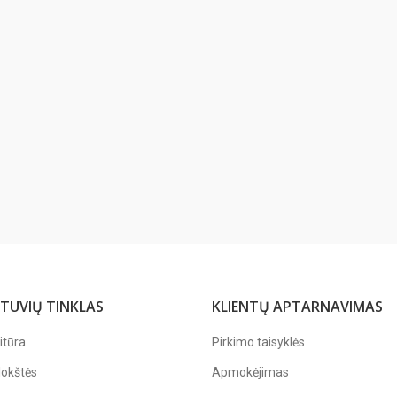
TUVIŲ TINKLAS
KLIENTŲ APTARNAVIMAS
itūra
Pirkimo taisyklės
lokštės
Apmokėjimas