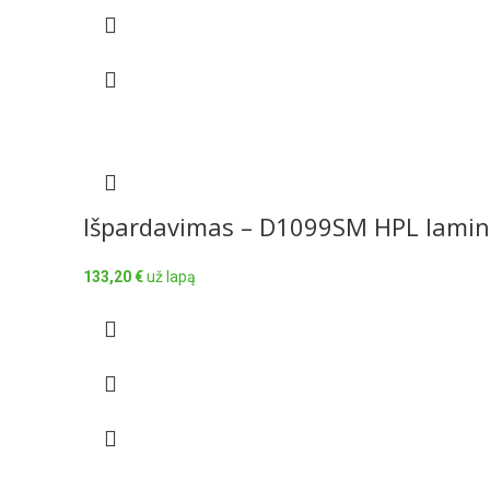
Išpardavimas – D1099SM HPL lami
133,20
€
už lapą