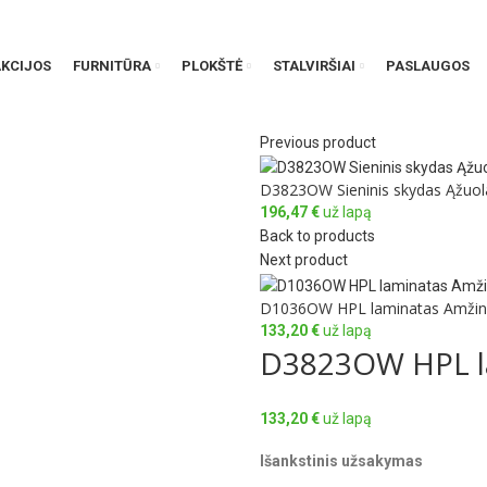
AKCIJOS
FURNITŪRA
PLOKŠTĖ
STALVIRŠIAI
PASLAUGOS
Previous product
D3823OW Sieninis skydas Ąžuol
196,47
€
už lapą
Back to products
Next product
D1036OW HPL laminatas Amžin
133,20
€
už lapą
D3823OW HPL la
133,20
€
už lapą
Išankstinis užsakymas