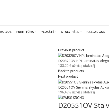
AKCIJOS
FURNITŪRA
PLOKŠTĖ
STALVIRŠIAI
PASLAUGOS
Previous product
D20320OV HPL laminatas Alegor
133,20
€
už visą stalviršį
Back to products
Next product
D20551OV Sieninis skydas Auksi
196,47
€
už visą stalviršį
D20551OV Stalvi