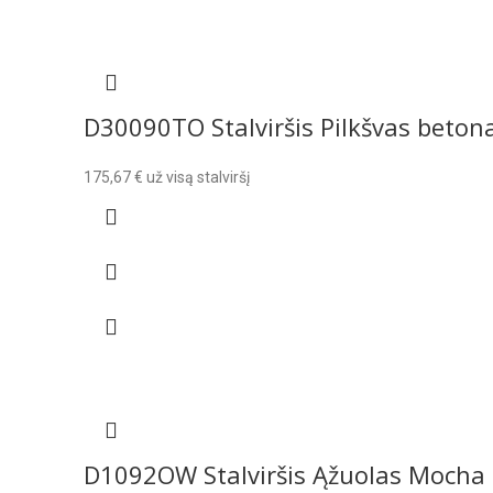
D30090TO Stalviršis Pilkšvas beton
175,67
€
už visą stalviršį
D1092OW Stalviršis Ąžuolas Mocha