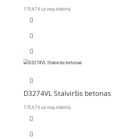
175,67
€
už visą stalviršį
D3274VL Stalviršis betonas
175,67
€
už visą stalviršį