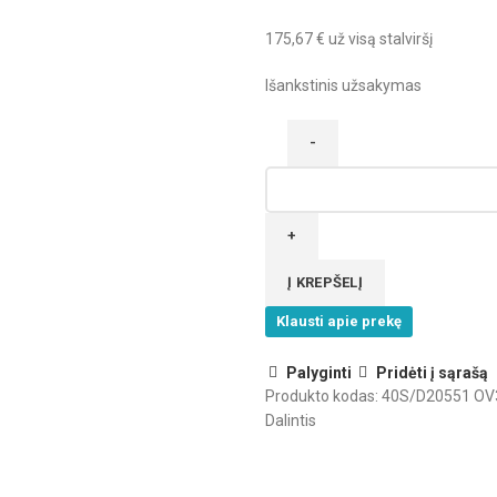
175,67
€
už visą stalviršį
Išankstinis užsakymas
produkto
kiekis:
D20551OV
Stalviršis
Auksinis
Į KREPŠELĮ
Ąžuolas
Klausti apie prekę
Palyginti
Pridėti į sąrašą
Produkto kodas:
40S/D20551 OV
Dalintis