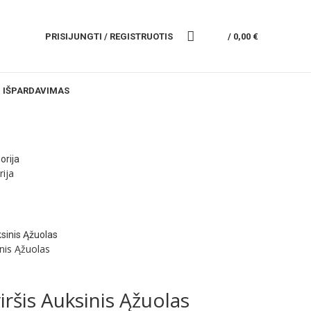
PRISIJUNGTI / REGISTRUOTIS
/
0,00
€
IŠPARDAVIMAS
ija
nis Ąžuolas
ršis Auksinis Ąžuolas