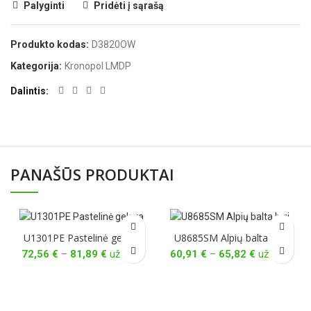
Palyginti
Pridėti į sąrašą
Produkto kodas:
D3820OW
Kategorija:
Kronopol LMDP
Dalintis
PANAŠŪS PRODUKTAI
U1301PE Pastelinė gelsva
U8685SM Alpių balta lygi
Price
Price
72,56
€
–
81,89
€
už lapą
60,91
€
–
65,82
€
už lapą
range:
range:
72,56 €
60,91 €
through
through
81,89 €
65,82 €