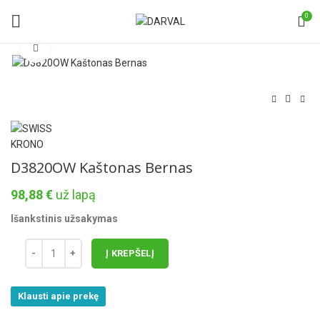
0
Norėdami padidinti spauskite čia
D3820OW Kaštonas Bernas
98,88
€
už lapą
Išankstinis užsakymas
Į KREPŠELĮ
Klausti apie prekę