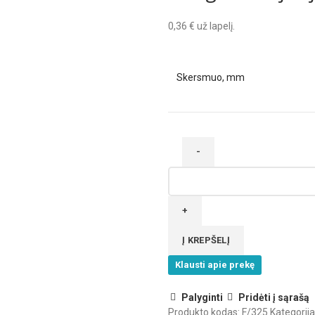
0,36
€
už lapelį.
Skersmuo, mm
produkto
kiekis:
Dangtelis
klijuojamas
juoda
Į KREPŠELĮ
lygi
Klausti apie prekę
Palyginti
Pridėti į sąrašą
Produkto kodas:
F/325
Kategorija