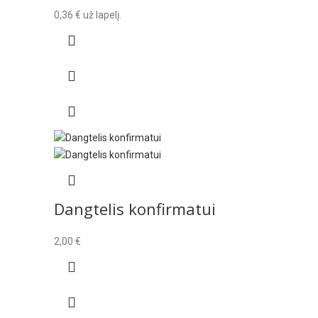
0,36
€
už lapelį.
Dangtelis konfirmatui
2,00
€