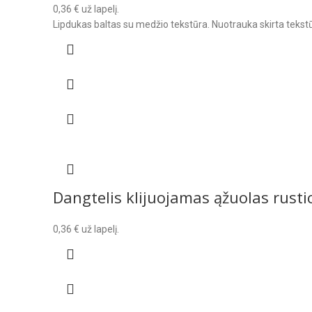
0,36
€
už lapelį.
Lipdukas baltas su medžio tekstūra. Nuotrauka skirta tekstū
Dangtelis klijuojamas ąžuolas rusti
0,36
€
už lapelį.