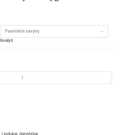
Išvalyti
:
Lipdukai, dangteliai