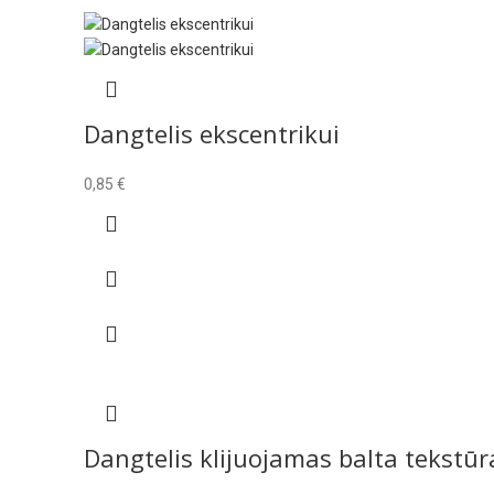
Dangtelis ekscentrikui
0,85
€
Dangtelis klijuojamas balta tekstūr