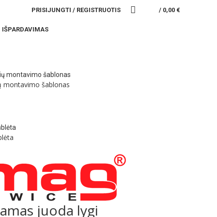
PRISIJUNGTI / REGISTRUOTIS
/
0,00
€
IŠPARDAVIMAS
ių montavimo šablonas
blėta
jamas juoda lygi