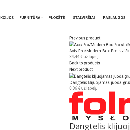
AKCIJOS
FURNITŪRA
PLOKŠTĖ
STALVIRŠIAI
PASLAUGOS
Previous product
Axis Pro/Modern Box Pro stalč
34,44
€
už lapelį.
Back to products
Next product
Dangtelis klijuojamas juoda grū
0,36
€
už lapelį.
Dangtelis klijuo