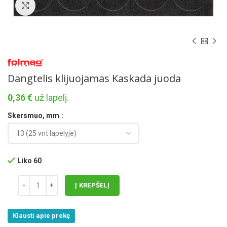
Norėdami padidinti spauskite čia
Dangtelis klijuojamas Kaskada juoda
0,36
€
už lapelį.
Skersmuo, mm
Liko 60
Į KREPŠELĮ
Klausti apie prekę