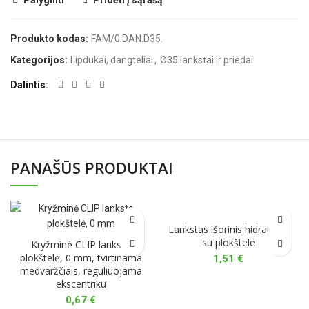
Palyginti
Pridėti į sąrašą
Produkto kodas:
FAM/0.DAN.D35.
Kategorijos:
Lipdukai, dangteliai
,
Ø35 lankstai ir priedai
Dalintis
PANAŠŪS PRODUKTAI
Lankstas išorinis hidraulinis
su plokštele
Kryžminė CLIP lanksto
plokštelė, 0 mm, tvirtinama
1,51
€
medvaržčiais, reguliuojama
ekscentriku
0,67
€