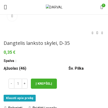
0
Norėdami padidinti spauskite čia
Dangtelis lanksto skylei, D-35
0,35
€
Spalva
Ąžuolas (46)
Šv. Pilka
Į KREPŠELĮ
Klausti apie prekę