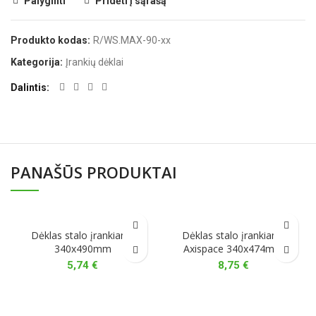
Palyginti
Pridėti į sąrašą
Produkto kodas:
R/WS.MAX-90-xx
Kategorija:
Įrankių dėklai
Dalintis
PANAŠŪS PRODUKTAI
Dėklas stalo įrankiams
Dėklas stalo įrankiams
340x490mm
Axispace 340x474mm
5,74
€
8,75
€