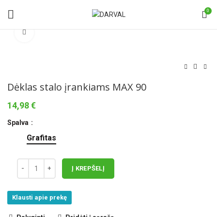
0
Norėdami padidinti spauskite čia
Dėklas stalo įrankiams MAX 90
14,98
€
Spalva
Grafitas
Į KREPŠELĮ
Klausti apie prekę