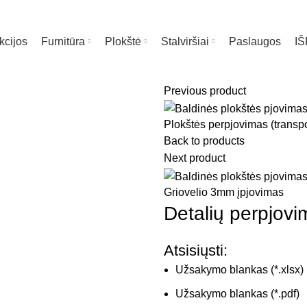
kcijos
Furnitūra
Plokštė
Stalviršiai
Paslaugos
I
Previous product
Plokštės perpjovimas (transpo
Back to products
Next product
Griovelio 3mm įpjovimas
Detalių perpjovi
Atsisiųsti:
Užsakymo blankas (*.xlsx)
Užsakymo blankas (*.pdf)