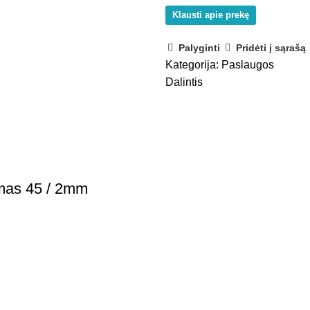
Klausti apie prekę
Palyginti
Pridėti į sąrašą
Kategorija:
Paslaugos
Dalintis
imas 45 / 2mm