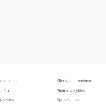
ių tinklas
Klientų aptarnavimas
nitūra
Pirkimo taisyklės
 plokštės
Apmokėjimas