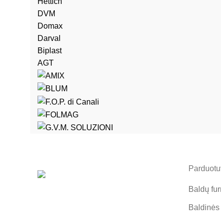
Hettich
DVM
Domax
Darval
Biplast
AGT
Parduotuv
Baldų fur
Baldinės