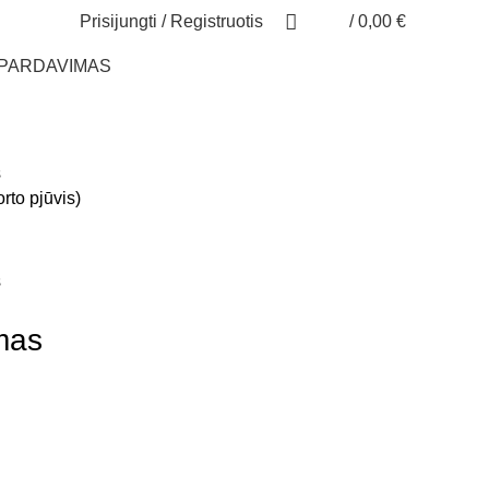
Prisijungti / Registruotis
/
0,00
€
ŠPARDAVIMAS
rto pjūvis)
mas