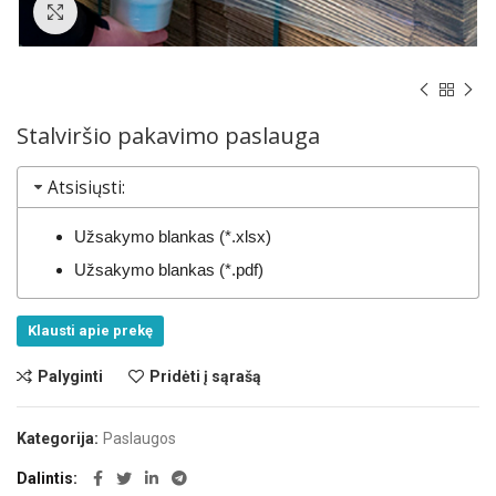
Norėdami padidinti spauskite čia
Stalviršio pakavimo paslauga
Atsisiųsti:
Užsakymo blankas (*.xlsx)
Užsakymo blankas (*.pdf)
Klausti apie prekę
Palyginti
Pridėti į sąrašą
Kategorija:
Paslaugos
Dalintis