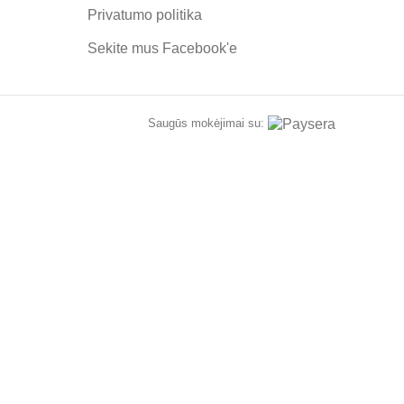
Privatumo politika
Sekite mus
Facebook'e
Saugūs mokėjimai su:
ATA
me informaciją apie naujus produktus.