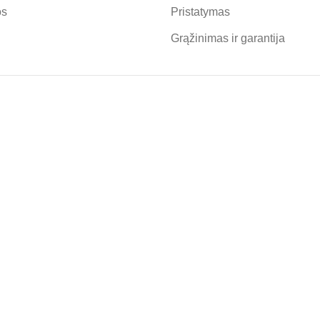
os
Pristatymas
Grąžinimas ir garantija
UJIENLAIŠKIO PRENUMER
kį? Informuosime apie rengiamas akcijas, išpardavimus, atsiųsi