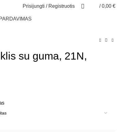
Prisijungti / Registruotis
/
0,00
€
ŠPARDAVIMAS
iklis su guma, 21N,
as