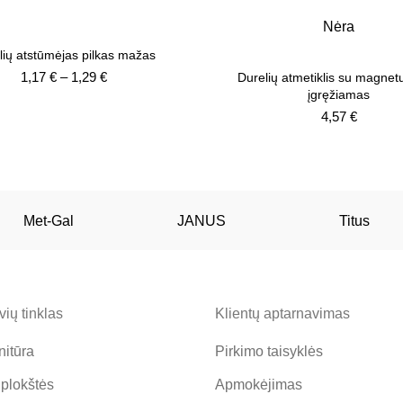
Nėra
lių atstūmėjas pilkas mažas
Price
1,17
€
–
1,29
€
Durelių atmetiklis su magnet
range:
įgręžiamas
1,17 €
4,57
€
through
1,29 €
Met-Gal
JANUS
Titus
ių tinklas
Klientų aptarnavimas
nitūra
Pirkimo taisyklės
 plokštės
Apmokėjimas