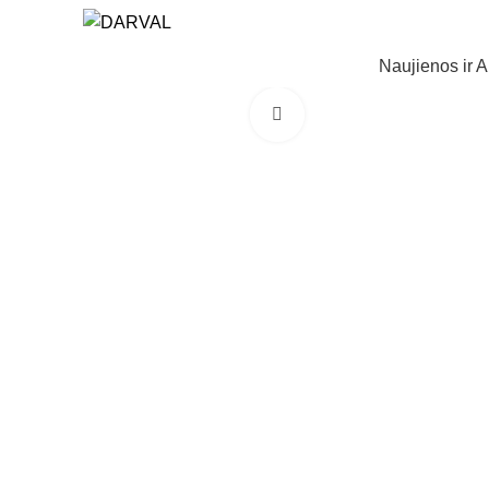
Naujienos ir A
Norėdami padidinti spauski