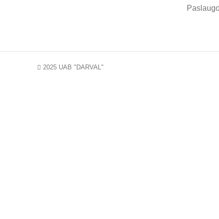
Paslaug
2025 UAB "DARVAL"
NA
Kodėl verta prenumeruoti naujienlaiš
Email address: