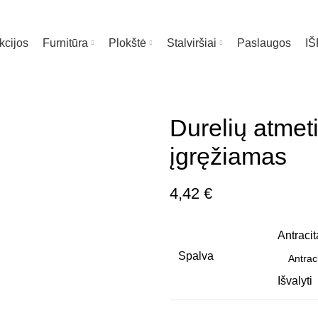
kcijos
Furnitūra
Plokštė
Stalviršiai
Paslaugos
I
te čia
Durelių atmet
įgręžiamas
4,42
€
Antracit
Spalva
Išvalyti