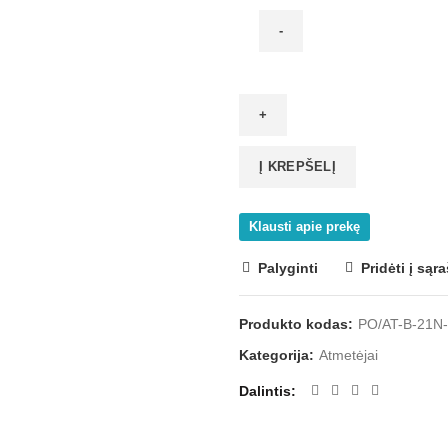
produkto
kiekis:
Durelių
atmetiklis
su
Į KREPŠELĮ
guma,
21N,
Klausti apie prekę
įgręžiamas
Palyginti
Pridėti į sąr
Produkto kodas:
PO/AT-B-21N-
Kategorija:
Atmetėjai
Dalintis