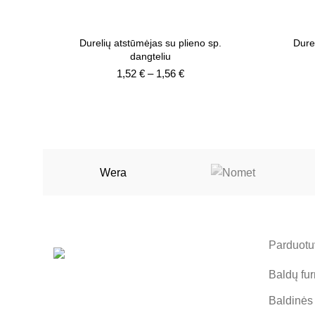
Durelių atstūmėjas su plieno sp.
Dure
dangteliu
Price
1,52
€
–
1,56
€
range:
1,52 €
through
1,56 €
Wera
Parduotuv
Baldų fur
Baldinės