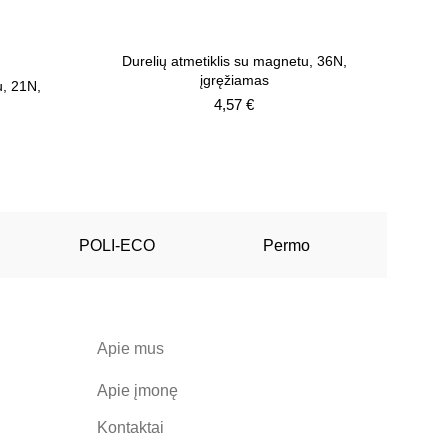
Durelių atmetiklis su magnetu, 36N,
įgręžiamas
u, 21N,
4,57
€
POLI-ECO
Permo
Apie mus
Apie įmonę
Kontaktai