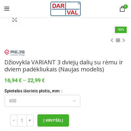
0
Norėdami padidinti spauskite čia
-50%
Džiovykla VARIANT 3 dviejų dalių su rėmu ir
dviem padėkliukais (Naujas modelis)
Price
16,94
€
–
22,99
€
range:
Spintelės išorinis plotis, mm
16,94 €
through
22,99 €
Į KREPŠELĮ