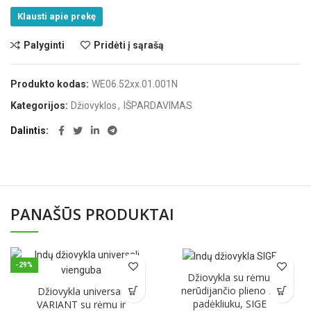
Klausti apie prekę
Palyginti
Pridėti į sąrašą
Produkto kodas:
WE06.52xx.01.001N
Kategorijos:
Džiovyklos
,
IŠPARDAVIMAS
Dalintis
PANAŠŪS PRODUKTAI
-29%
Džiovykla su rėmu,
nerūdijančio plieno su
Džiovykla universali
padėkliuku, SIGE
VARIANT su rėmu ir