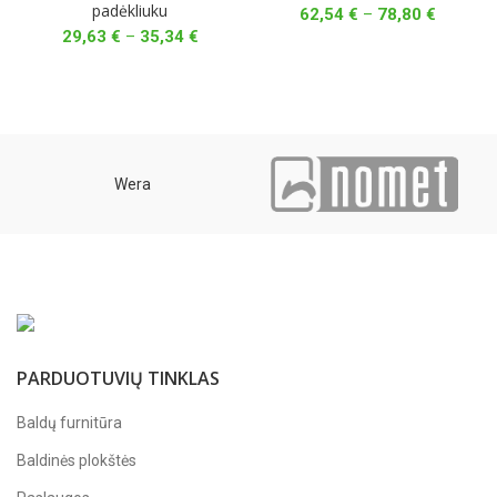
padėkliuku
Price
62,54
€
–
78,80
€
range:
Price
29,63
€
–
35,34
€
62,54 €
range:
through
29,63 €
78,80 €
through
35,34 €
Wera
PARDUOTUVIŲ TINKLAS
Baldų furnitūra
Baldinės plokštės