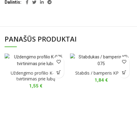
Dalintis
PANAŠŪS PRODUKTAI
Uždengimo profilio K-075
Stabdis / bamperis KP-075
tvirtinimas prie lubų
1,84
€
1,55
€