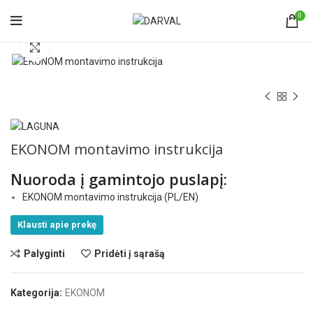
0
Norėdami padidinti spauskite čia
EKONOM montavimo instrukcija
Nuoroda į gamintojo puslapį:
EKONOM montavimo instrukcija (PL/EN)
Klausti apie prekę
Palyginti
Pridėti į sąrašą
Kategorija:
EKONOM