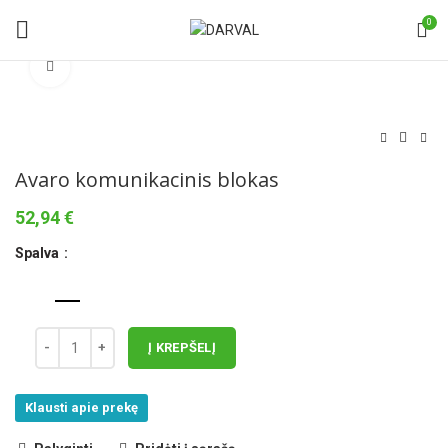
0
Norėdami padidinti spauskite čia
Avaro komunikacinis blokas
52,94
€
Spalva
Į KREPŠELĮ
Klausti apie prekę