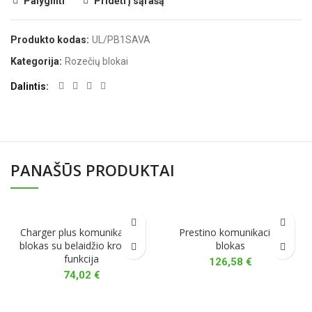
Palyginti
Pridėti į sąrašą
Produkto kodas:
UL/PB1SAVA
Kategorija:
Rozečių blokai
Dalintis
PANAŠŪS PRODUKTAI
Charger plus komunikacinis
Prestino komunikacinis
blokas su belaidžio krovimo
blokas
funkcija
126,58
€
74,02
€