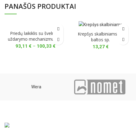
PANAŠŪS PRODUKTAI
Priedų laikiklis su švelnaus
Krepšys skalbiniams 40
uždarymo mechanizmu Elite
baltos sp.
Price
93,11
€
–
100,33
€
13,27
€
range:
93,11 €
through
100,33 €
Wera