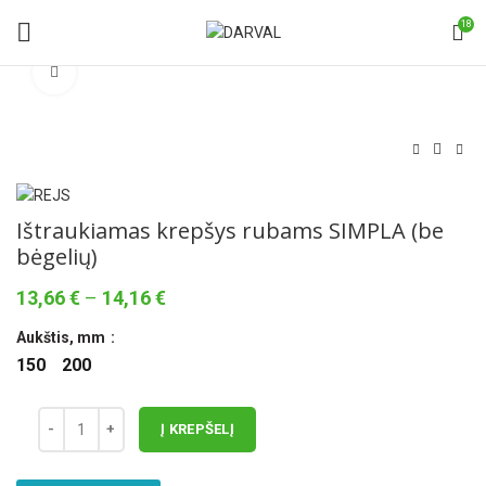
18
Norėdami padidinti spauskite čia
Ištraukiamas krepšys rubams SIMPLA (be
bėgelių)
Price
13,66
€
–
14,16
€
range:
Aukštis, mm
13,66 €
through
150
200
14,16 €
Į KREPŠELĮ