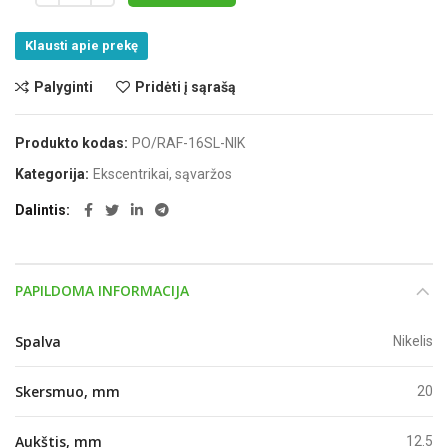
Klausti apie prekę
Palyginti
Pridėti į sąrašą
Produkto kodas:
PO/RAF-16SL-NIK
Kategorija:
Ekscentrikai, sąvaržos
Dalintis
PAPILDOMA INFORMACIJA
Spalva
Nikelis
Skersmuo, mm
20
Aukštis, mm
12.5