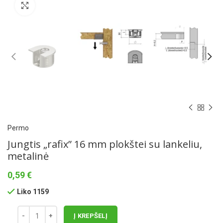
Norėdami padidinti spauskite čia
Permo
Jungtis „rafix” 16 mm plokštei su lankeliu,
metalinė
0,59
€
Liko 1159
Į KREPŠELĮ