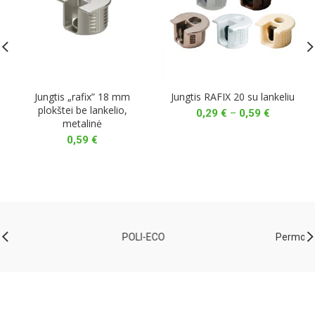
Jungtis „rafix” 18 mm
Jungtis RAFIX 20 su lankeliu
plokštei be lankelio,
Price
0,29
€
–
0,59
€
metalinė
range:
0,29 €
0,59
€
through
0,59 €
Permo
Melaco