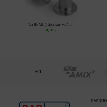
Veržlė M6 (dvipusiam varžtui)
0,18
€
st
AGT
PARDUO