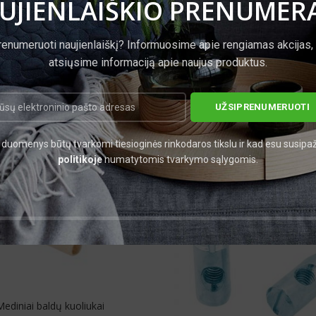
UJIENLAIŠKIO PRENUMER
renumeruoti naujienlaiškį? Informuosime apie rengiamas akcijas,
atsiųsime informaciją apie naujus produktus.
duomenys būtų tvarkomi tiesioginės rinkodaros tikslu ir kad esu susipa
politikoje
numatytomis tvarkymo sąlygomis.
Mediniai baldų kuoliukai