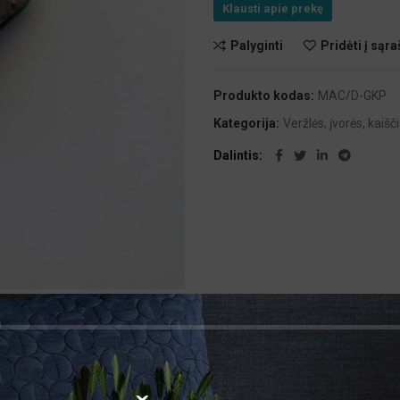
Klausti apie prekę
Palyginti
Pridėti į sąra
Produkto kodas:
MAC/D-GKP
Kategorija:
Veržlės, įvorės, kaišči
Dalintis
PAPILDOMA INFORMACIJA