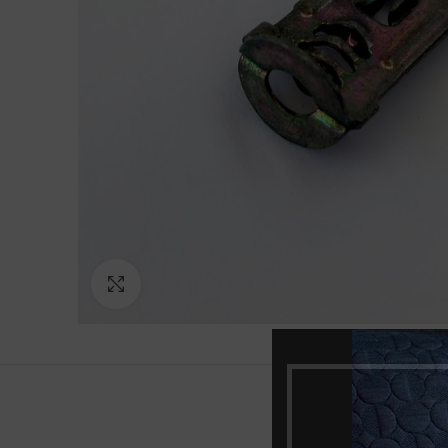
Norėdami padidinti spauskite čia