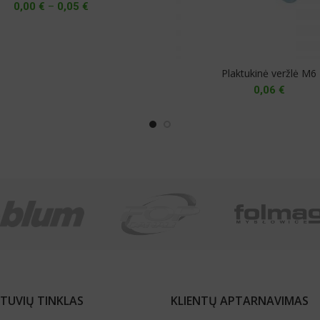
Price
0,00
€
–
0,05
€
range:
0,00 €
through
0,05 €
Plaktukinė veržlė M6
0,06
€
TUVIŲ TINKLAS
KLIENTŲ APTARNAVIMAS