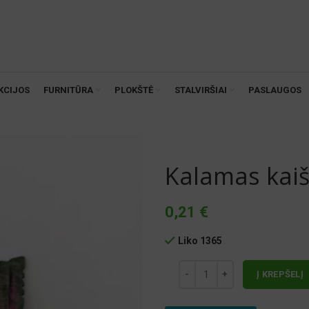
KCIJOS
FURNITŪRA
PLOKŠTĖ
STALVIRŠIAI
PASLAUGOS
Kalamas kaiš
0,21
€
Liko 1365
Į KREPŠELĮ