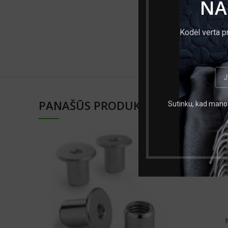
NA
Medžiaga
Kodėl verta p
Mato vnt.
PANAŠŪS PRODUKTAI
Sutinku, kad mano 