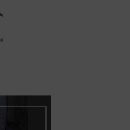
šą
ai