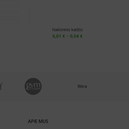
Nailoninis kaištis
Pla
Price
0,01
€
–
0,04
€
range:
0,01 €
through
0,04 €
Wera
APIE MUS