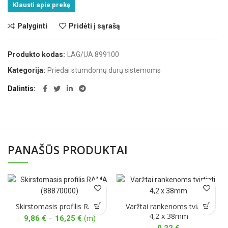
Klausti apie prekę
Palyginti
Pridėti į sąrašą
Produkto kodas:
LAG/UA.899100
Kategorija:
Priedai stumdomų durų sistemoms
Dalintis
PANAŠŪS PRODUKTAI
Skirstomasis profilis RAMA
Varžtai rankenoms tvirtinti
4,2 x 38mm
Price
9,86
€
–
16,25
€
(m)
range: