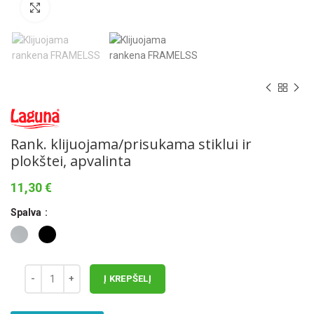
Norėdami padidinti spauskite čia
Rank. klijuojama/prisukama stiklui ir
plokštei, apvalinta
11,30
€
Spalva
Į KREPŠELĮ