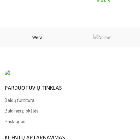
0,22
€
9,86 €
through
16,25 €
Wera
PARDUOTUVIŲ TINKLAS
Baldų furnitūra
Baldinės plokštės
Paslaugos
KLIENTŲ APTARNAVIMAS