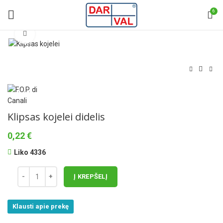
6
Norėdami padidinti spauskite čia
Klipsas kojelei didelis
0,22
€
Liko 4336
Į KREPŠELĮ
Klausti apie prekę