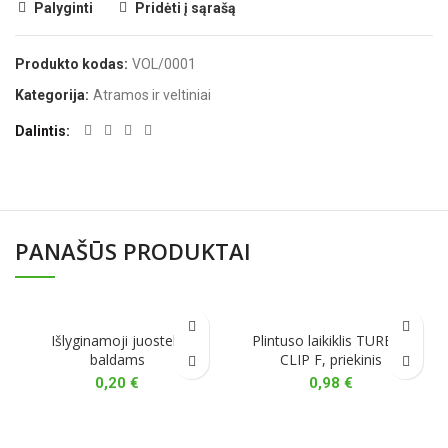
Palyginti
Pridėti į sąrašą
Produkto kodas:
VOL/0001
Kategorija:
Atramos ir veltiniai
Dalintis
PANAŠŪS PRODUKTAI
Išlyginamoji juostelė
Plintuso laikiklis TURBO-
baldams
CLIP F, priekinis
0,20
€
0,98
€