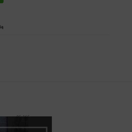
šą
95-165
60