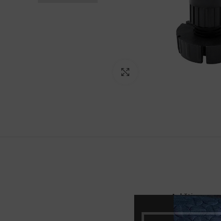
Norėdami padidinti spauski
Aukštis, mm
Apkrova, kg