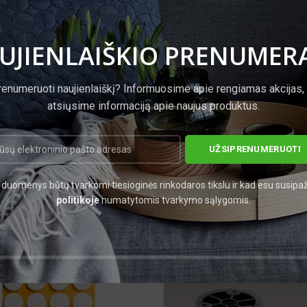
UJIENLAIŠKIO PRENUMER
renumeruoti naujienlaiškį? Informuosime apie rengiamas akcijas,
atsiųsime informaciją apie naujus produktus.
duomenys būtų tvarkomi tiesioginės rinkodaros tikslu ir kad esu susipa
politikoje
numatytomis tvarkymo sąlygomis.