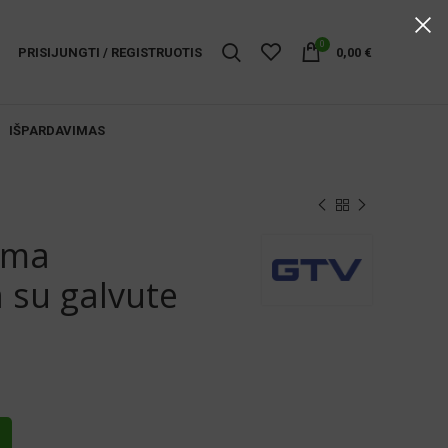
0
PRISIJUNGTI / REGISTRUOTIS
0,00
€
IŠPARDAVIMAS
oma
 su galvute