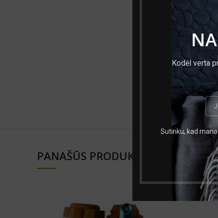
Spalva
NA
Medžiaga
Kodėl verta p
Mato vnt.
Prekės ženklas
Sutinku, kad mano 
PANAŠŪS PRODUKTAI