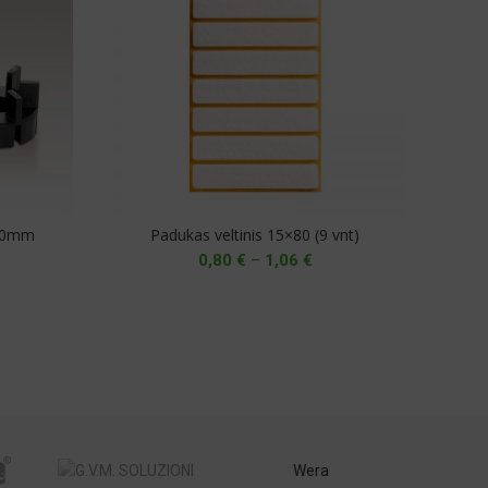
-20mm
Padukas veltinis 15×80 (9 vnt)
Price
0,80
€
–
1,06
€
range:
0,80 €
through
1,06 €
Wera