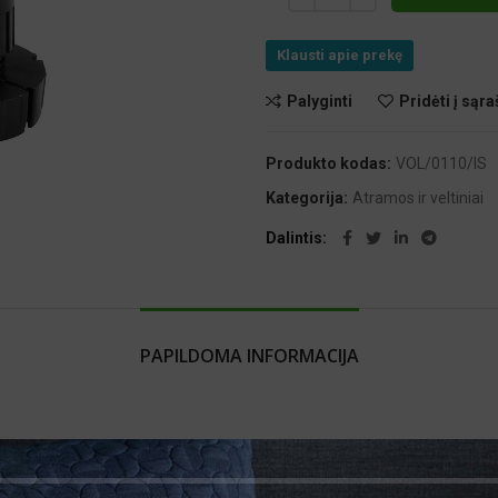
Klausti apie prekę
Palyginti
Pridėti į sąra
te čia
Produkto kodas:
VOL/0110/IS
Kategorija:
Atramos ir veltiniai
Dalintis
PAPILDOMA INFORMACIJA