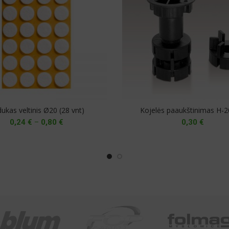
ukas veltinis Ø20 (28 vnt)
Kojelės paaukštinimas H
Price
0,24
€
–
0,80
€
0,30
€
range:
0,24 €
through
0,80 €