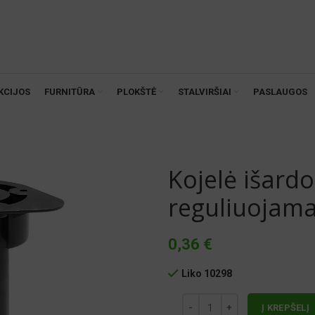
KCIJOS
FURNITŪRA
PLOKŠTĖ
STALVIRŠIAI
PASLAUGOS
Kojelė išard
reguliuojama
0,36
€
Liko 10298
Į KREPŠELĮ