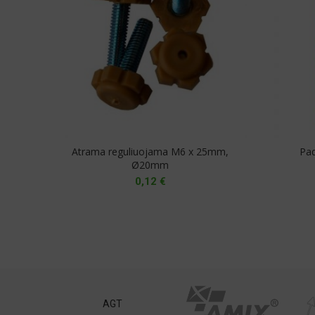
Atrama reguliuojama M6 x 25mm,
Pad
Ø20mm
0,12
€
st
AGT