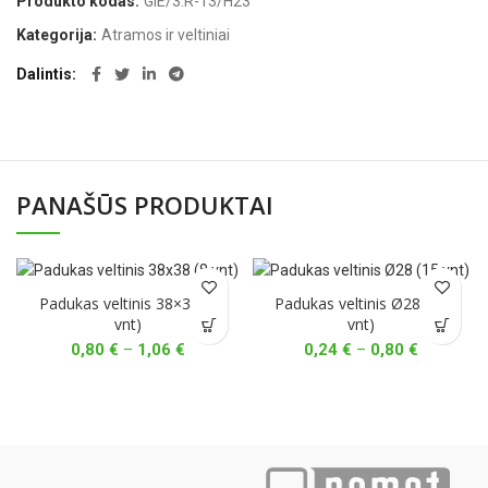
Produkto kodas:
GIE/3.R-13/H23
Kategorija:
Atramos ir veltiniai
Dalintis
PANAŠŪS PRODUKTAI
Padukas veltinis 38×38 (8
Padukas veltinis Ø28 (15
vnt)
vnt)
Price
Price
0,80
€
–
1,06
€
0,24
€
–
0,80
€
range:
range:
0,80 €
0,24 €
through
through
1,06 €
0,80 €