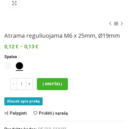
Norėdami padidinti spauskite čia
Atrama reguliuojama M6 x 25mm, Ø19mm
Price
0,12
€
–
0,13
€
range:
Spalva
0,12 €
through
0,13 €
Į KREPŠELĮ
Klausti apie prekę
Palyginti
Pridėti į sąrašą