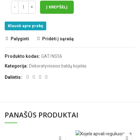
Į KREPŠELĮ
Klausti apie prekę
Palyginti
Pridėti į sąrašą
Produkto kodas:
GAT/NS56
Kategorija:
Dekoratyviosios baldų kojelės
Dalintis
PANAŠŪS PRODUKTAI