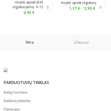
Kojelė apvali Ø30
Kojelė apvali reguliuojama
reguliuojama, H-150
Price
1,37
€
–
2,90
€
0,96
€
range:
1,37 €
through
2,90 €
Wera
PARDUOTUVIŲ TINKLAS
Baldų furnitūra
Baldinės plokštės
Paslaugos