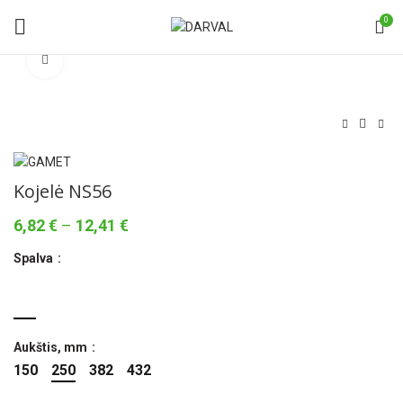
0
Norėdami padidinti spauskite čia
Kojelė NS56
Price
6,82
€
–
12,41
€
range:
Spalva
6,82 €
through
12,41 €
Aukštis, mm
150
250
382
432