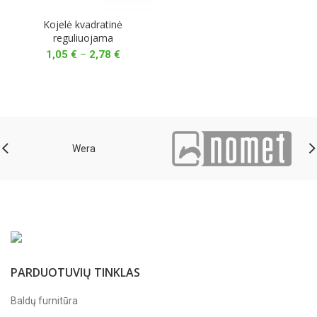
Kojelė kvadratinė
reguliuojama
Price
1,05
€
–
2,78
€
range:
1,05 €
through
2,78 €
Wera
PARDUOTUVIŲ TINKLAS
Baldų furnitūra