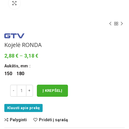
Norėdami padidinti spauskite čia
Kojelė RONDA
Price
2,88
€
–
3,18
€
range:
Aukštis, mm
2,88 €
through
150
180
3,18 €
Į KREPŠELĮ
Klausti apie prekę
Palyginti
Pridėti į sąrašą