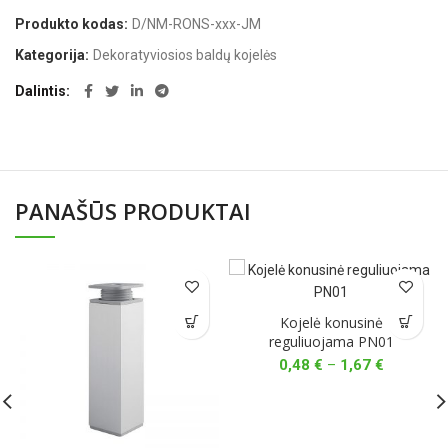
Produkto kodas:
D/NM-RONS-xxx-JM
Kategorija:
Dekoratyviosios baldų kojelės
Dalintis
PANAŠŪS PRODUKTAI
Kojelė konusinė
reguliuojama PN01
Price
0,48
€
–
1,67
€
range:
0,48 €
through
1,67 €