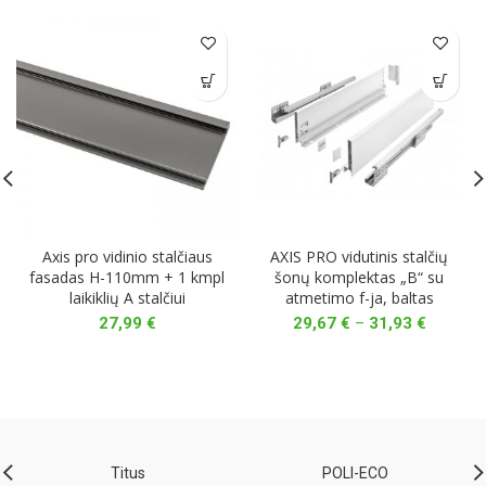
Axis pro vidinio stalčiaus
AXIS PRO vidutinis stalčių
fasadas H-110mm + 1 kmpl
šonų komplektas „B“ su
laikiklių A stalčiui
atmetimo f-ja, baltas
Price
27,99
€
29,67
€
–
31,93
€
range:
29,67 €
through
31,93 €
Titus
POLI-ECO