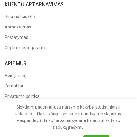
KLIENTŲ APTARNAVIMAS
Pirkimo taisyklės
Apmokėjimas
Pristatymas
Grąžinimas ir garantija
APIE MUS
Apie įmonę
Kontaktai
Privatumo politika
Sekite mus
Facebook'e
Siekdami pagerinti jūsų naršymo kokybę, statistiniais ir
rinkodaros tikslais šioje svetainėje naudojame slapukus.
Paspaudę „Sutinku“ arba naršydami toliau sutiksite su
slapukų įrašymu.
2025 UAB "DARVAL"