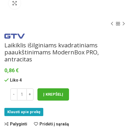
Norėdami padidinti spauskite čia
Laikiklis išilginiams kvadratiniams
paaukštinimams ModernBox PRO,
antracitas
0,86
€
Liko 4
Į KREPŠELĮ
Klausti apie prekę
Palyginti
Pridėti į sąrašą