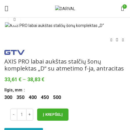
0
Norėdami padidinti spauskite čia
AXIS PRO labai aukštas stalčių šonų
komplektas „D“ su atmetimo f-ja, antracitas
Price
33,61
€
–
38,83
€
range:
Ilgis, mm
33,61 €
through
300
350
400
450
500
38,83 €
Į KREPŠELĮ