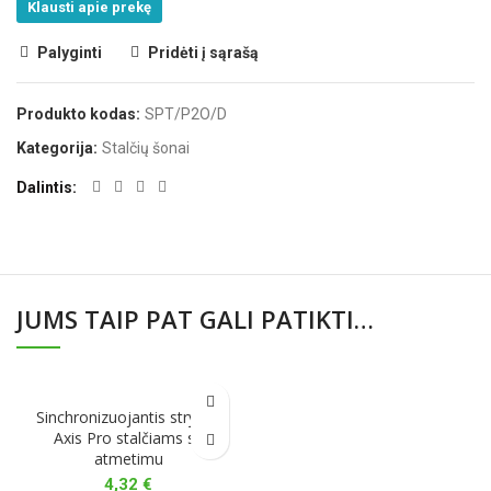
Klausti apie prekę
Palyginti
Pridėti į sąrašą
Produkto kodas:
SPT/P2O/D
Kategorija:
Stalčių šonai
Dalintis
JUMS TAIP PAT GALI PATIKTI…
Sinchronizuojantis strypas
Axis Pro stalčiams su
atmetimu
4,32
€