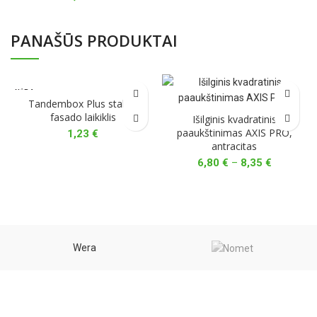
PANAŠŪS PRODUKTAI
NĖRA
Tandembox Plus stalčių
fasado laikiklis
Išilginis kvadratinis
paaukštinimas AXIS PRO,
1,23
€
antracitas
Price
6,80
€
–
8,35
€
range:
6,80 €
through
8,35 €
Wera