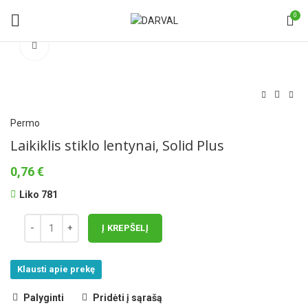
0
Norėdami padidinti spauskite čia
Permo
Laikiklis stiklo lentynai, Solid Plus
0,76
€
Liko 781
Į KREPŠELĮ
Klausti apie prekę
Palyginti
Pridėti į sąrašą