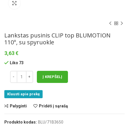
Norėdami padidinti spauskite čia
Lankstas pusinis CLIP top BLUMOTION
110°, su spyruokle
3,63
€
Liko 73
Į KREPŠELĮ
Klausti apie prekę
Palyginti
Pridėti į sąrašą
Produkto kodas:
BLU/71B3650