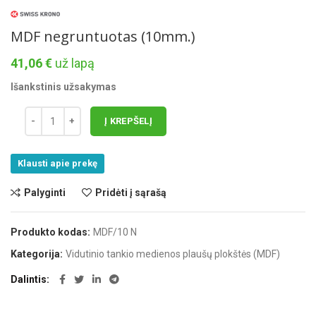
MDF negruntuotas (10mm.)
41,06
€
už lapą
Išankstinis užsakymas
Į KREPŠELĮ
Klausti apie prekę
Palyginti
Pridėti į sąrašą
Produkto kodas:
MDF/10 N
Kategorija:
Vidutinio tankio medienos plaušų plokštės (MDF)
Dalintis