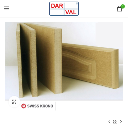
0
Norėdami padidinti spauskite čia