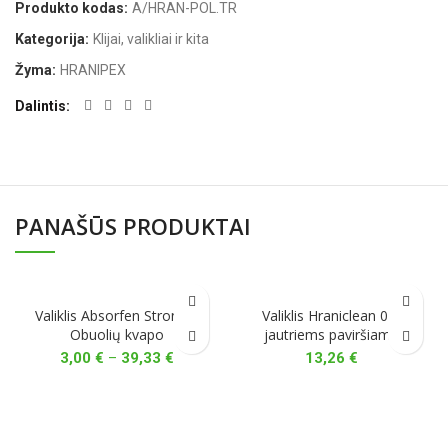
Produkto kodas:
A/HRAN-POL.TR
Kategorija:
Klijai, valikliai ir kita
Žyma:
HRANIPEX
Dalintis
PANAŠŪS PRODUKTAI
Valiklis Absorfen Strong –
Valiklis Hraniclean 08,
Obuolių kvapo
jautriems paviršiams
Price
3,00
€
–
39,33
€
13,26
€
range:
3,00 €
through
39,33 €