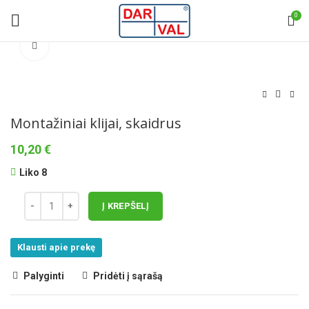
0
Norėdami padidinti spauskite čia
Montažiniai klijai, skaidrus
10,20
€
Liko 8
Į KREPŠELĮ
Klausti apie prekę
Palyginti
Pridėti į sąrašą