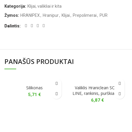
Kategorija:
Klijai, valikliai ir kita
Žymos:
HRANIPEX
,
Hranipur
,
Klijai
,
Prepolimerai
,
PUR
Dalintis
PANAŠŪS PRODUKTAI
Silikonas
Valiklis Hraniclean SOFT
LINE, rankinis, purškiamas
5,71
€
6,87
€