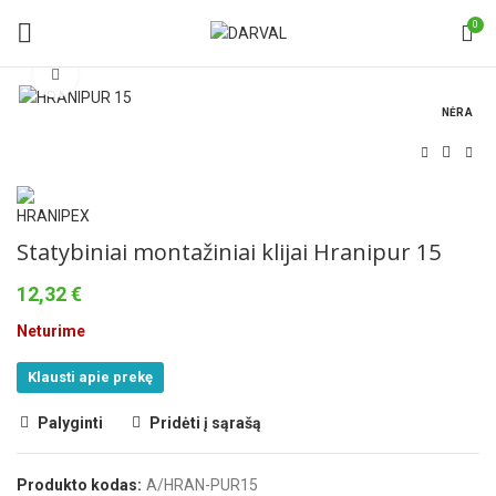
0
Norėdami padidinti spauskite čia
NĖRA
Statybiniai montažiniai klijai Hranipur 15
12,32
€
Neturime
Klausti apie prekę
Palyginti
Pridėti į sąrašą
Produkto kodas:
A/HRAN-PUR15