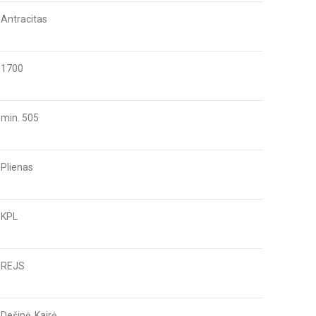
Antracitas
1700
min. 505
Plienas
KPL
REJS
Dešinė, Kairė