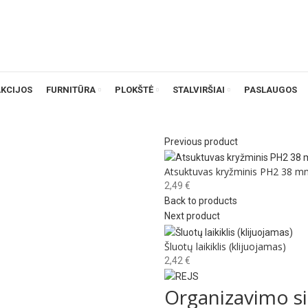
AKCIJOS
FURNITŪRA
PLOKŠTĖ
STALVIRŠIAI
PASLAUGOS
Previous product
Atsuktuvas kryžminis PH2 38 m
2,49
€
Back to products
Next product
Šluotų laikiklis (klijuojamas)
2,42
€
Organizavimo s