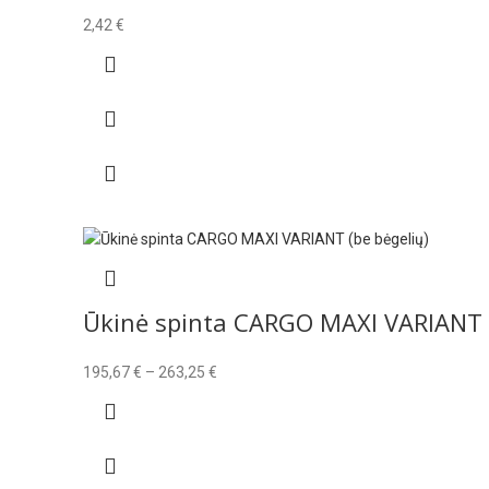
2,42
€
Ūkinė spinta CARGO MAXI VARIANT (
Price
195,67
€
–
263,25
€
range:
195,67 €
through
263,25 €