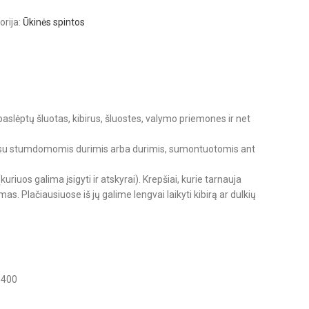
orija:
Ūkinės spintos
slėptų šluotas, kibirus, šluostes, valymo priemones ir net
mm, su stumdomomis durimis arba durimis, sumontuotomis ant
 (kuriuos galima įsigyti ir atskyrai). Krepšiai, kurie tarnauja
mas. Plačiausiuose iš jų galime lengvai laikyti kibirą ar dulkių
400