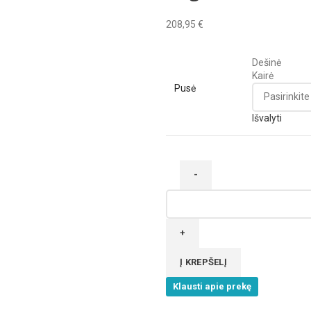
208,95
€
Dešinė
Kairė
Pusė
Išvalyti
produkto
kiekis:
Organizavimo
sistema
"House
Į KREPŠELĮ
Master"
Klausti apie prekę