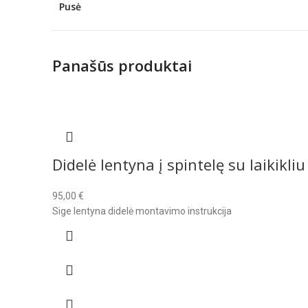
Pusė
Panašūs produktai
Didelė lentyna į spintelę su laikikliu
95,00
€
Sige lentyna didelė montavimo instrukcija