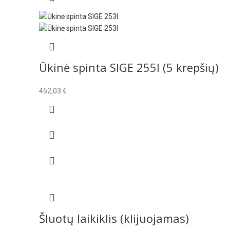
Ūkinė spinta SIGE 255I (5 krepšių)
452,03
€
Šluotų laikiklis (klijuojamas)