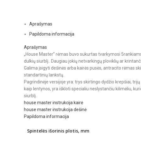
Aprašymas
Papildoma informacija
Aprašymas
„House Master” rėmas buvo sukurtas tvarkymosi 5rankiams ir 
dulkių siurblį.. Daugiau jokių netvarkingų ploviklių ar krintan
Galima įsigyti dešinės arba kairės pusės, antracito rėmas
standartinių lankstų.
Pagrindinėje versijoje yra: trys skirtingo dydžio krepšiai, trijų 
kaip lentynos, yra iškloti specialiu neslystančiu kilimėliu, kur
siurblį.
house master instrukcija kairė
house master instrukcija dešinė
Papildoma informacija
Spintelės išorinis plotis, mm