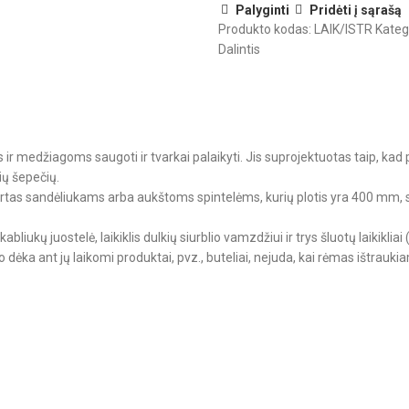
Palyginti
Pridėti į sąrašą
Produkto kodas:
LAIK/ISTR
Kateg
Dalintis
medžiagoms saugoti ir tvarkai palaikyti. Jis suprojektuotas taip, kad pa
čių šepečių.
 skirtas sandėliukams arba aukštoms spintelėms, kurių plotis yra 400 
kabliukų juostelė, laikiklis dulkių siurblio vamzdžiui ir trys šluotų laikikliai
io dėka ant jų laikomi produktai, pvz., buteliai, nejuda, kai rėmas ištraukia