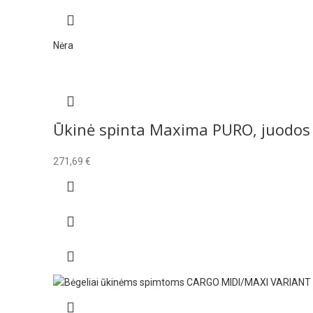
Nėra
Ūkinė spinta Maxima PURO, juodos 
271,69
€