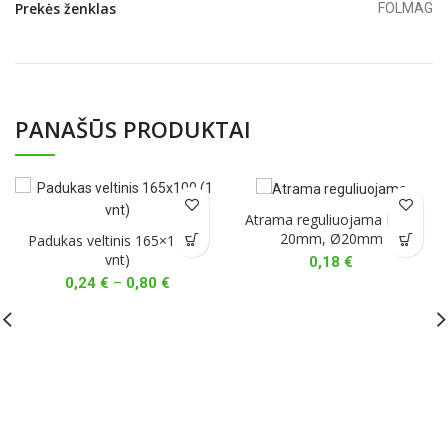
Prekės ženklas
FOLMAG
PANAŠŪS PRODUKTAI
Atrama reguliuojama M8 x
20mm, Ø20mm
Padukas veltinis 165×100 (1
vnt)
0,18
€
Price
0,24
€
–
0,80
€
range:
0,24 €
through
0,80 €