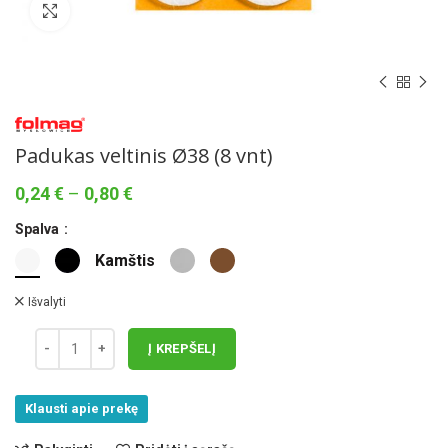
Norėdami padidinti spauskite čia
Padukas veltinis Ø38 (8 vnt)
Price
0,24
€
–
0,80
€
range:
Spalva
0,24 €
through
Kamštis
0,80 €
Išvalyti
Į KREPŠELĮ
Klausti apie prekę