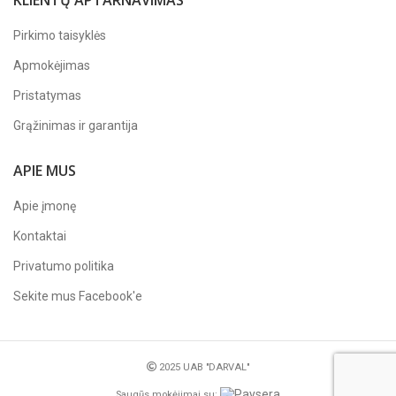
KLIENTŲ APTARNAVIMAS
Pirkimo taisyklės
Apmokėjimas
Pristatymas
Grąžinimas ir garantija
APIE MUS
Apie įmonę
Kontaktai
Privatumo politika
Sekite mus
Facebook'e
2025 UAB "DARVAL"
Saugūs mokėjimai su: