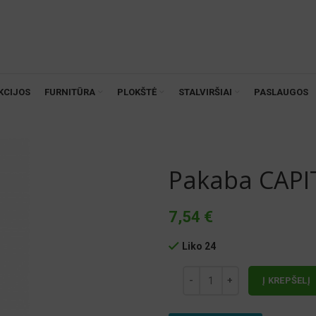
KCIJOS
FURNITŪRA
PLOKŠTĖ
STALVIRŠIAI
PASLAUGOS
Pakaba CAPI
7,54
€
Liko 24
Į KREPŠELĮ