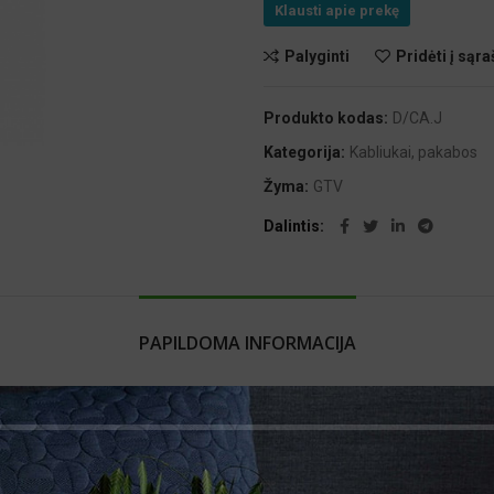
Klausti apie prekę
Palyginti
Pridėti į sąra
Produkto kodas:
D/CA.J
Kategorija:
Kabliukai, pakabos
Žyma:
GTV
Dalintis
PAPILDOMA INFORMACIJA