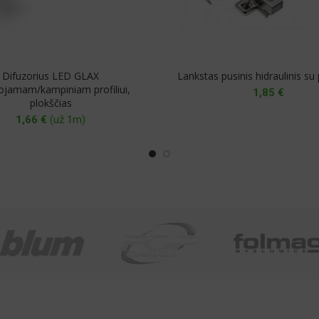
Difuzorius LED GLAX
Lankstas pusinis hidraulinis su
uojamam/kampiniam profiliui,
1,85
€
plokščias
1,66
€
(už 1m)