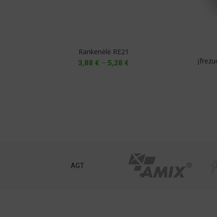
Rankenėlė RE21
įfrez
Price
3,88
€
–
5,28
€
range:
3,88 €
through
5,28 €
st
AGT