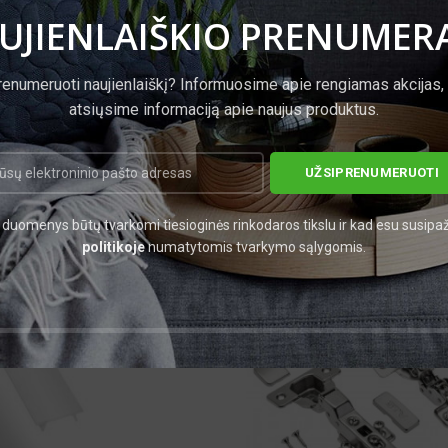
UJIENLAIŠKIO PRENUMER
renumeruoti naujienlaiškį? Informuosime apie rengiamas akcijas,
atsiųsime informaciją apie naujus produktus.
duomenys būtų tvarkomi tiesioginės rinkodaros tikslu ir kad esu susipa
politikoje
numatytomis tvarkymo sąlygomis.