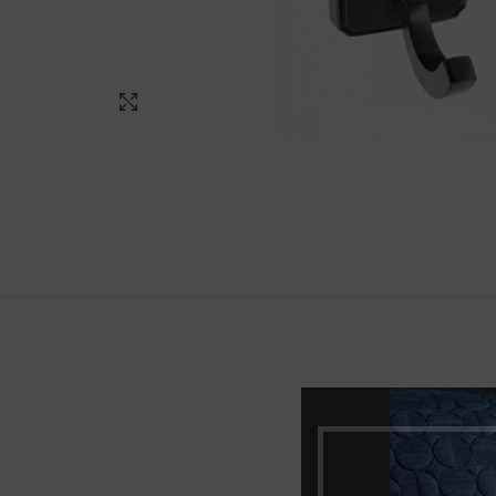
Norėdami padidinti spauskite čia
Spalva
Medžiaga