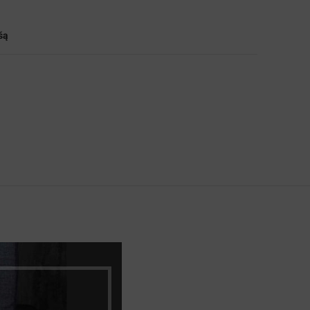
šą
Juoda matinė
ZnAl