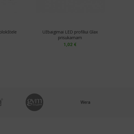
 plokštele
Užbaigimai LED profiliui Glax
prisukamam
1,02
€
Wera