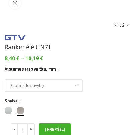
Norėdami padidinti spauskite čia
Rankenėlė UN71
Price
8,40
€
–
10,19
€
range:
Atstumas tarp varžtų, mm
8,40 €
through
10,19 €
Spalva
Į KREPŠELĮ