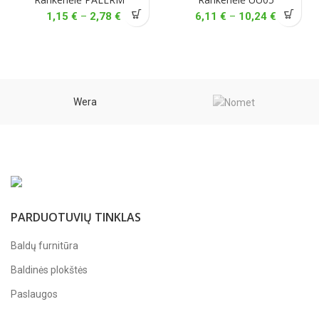
Price
Price
1,15
€
–
2,78
€
6,11
€
–
10,24
€
range:
range:
1,15 €
6,11 €
through
through
2,78 €
10,24 €
Wera
PARDUOTUVIŲ TINKLAS
Baldų furnitūra
Baldinės plokštės
Paslaugos