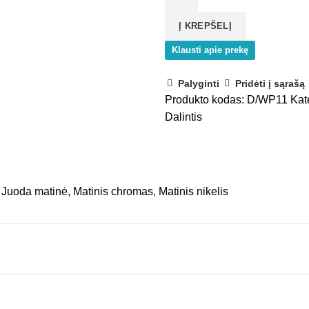
triguba
Į KREPŠELĮ
su
taškeliais
Klausti apie prekę
Palyginti
Pridėti į sąrašą
Produkto kodas:
D/WP11
Kat
Dalintis
Juoda matinė, Matinis chromas, Matinis nikelis