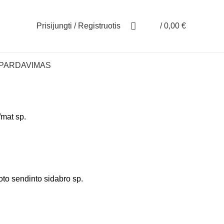
Prisijungti / Registruotis
/
0,00
€
ŠPARDAVIMAS