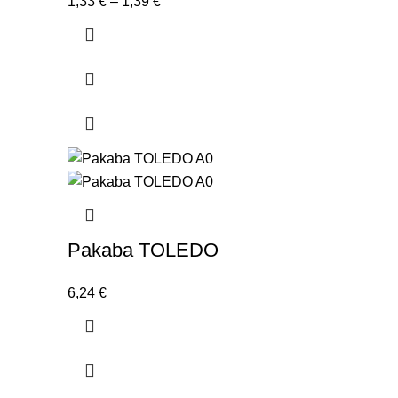
Price
1,33
€
–
1,39
€
range:
1,33 €
through
1,39 €
Pakaba TOLEDO
6,24
€