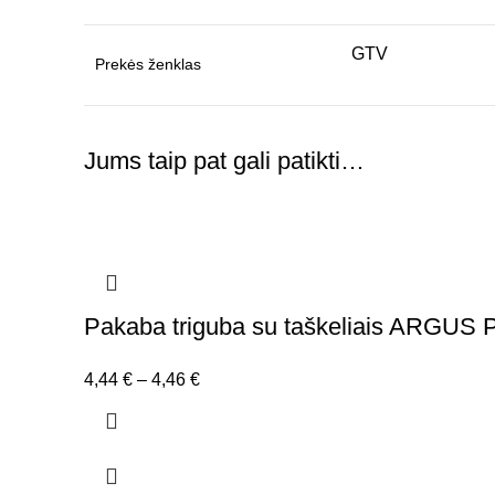
GTV
Prekės ženklas
Jums taip pat gali patikti…
Pakaba triguba su taškeliais ARGUS
Price
4,44
€
–
4,46
€
range:
4,44 €
through
4,46 €