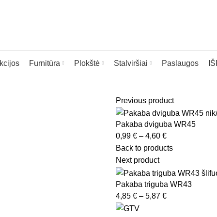
kcijos
Furnitūra
Plokštė
Stalviršiai
Paslaugos
I
Previous product
Pakaba dviguba WR45
Price
0,99
€
–
4,60
€
range:
Back to products
0,99 €
Next product
through
ia
4,60 €
Pakaba triguba WR43
Price
4,85
€
–
5,87
€
range: