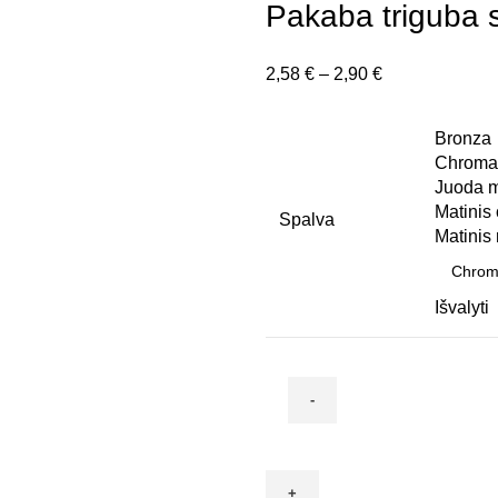
4,85 €
Pakaba triguba s
through
5,87 €
Price
2,58
€
–
2,90
€
range:
2,58 €
Bronza
through
Chroma
2,90 €
Juoda m
Matinis
Spalva
Matinis 
Išvalyti
produkto
kiekis:
Pakaba