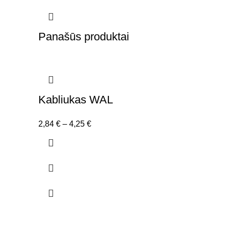
Panašūs produktai
Kabliukas WAL
Price
2,84
€
–
4,25
€
range:
2,84 €
through
4,25 €