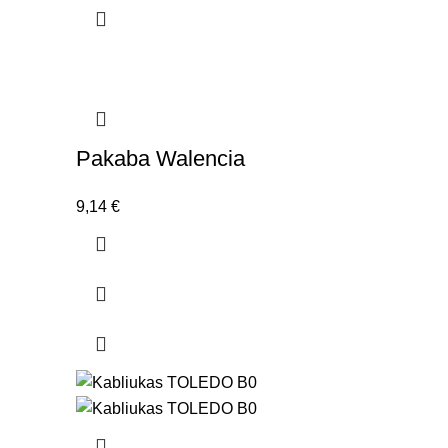
Pakaba Walencia
9,14
€