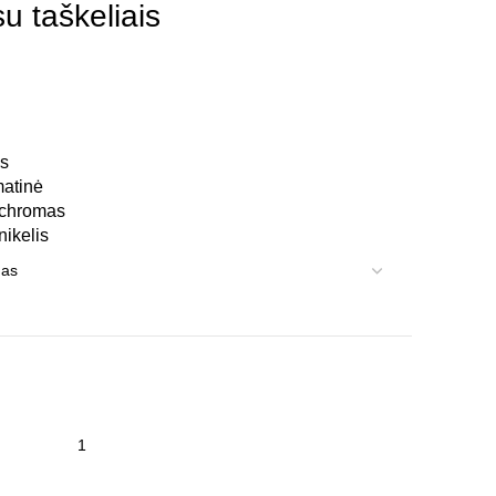
u taškeliais
s
atinė
 chromas
nikelis