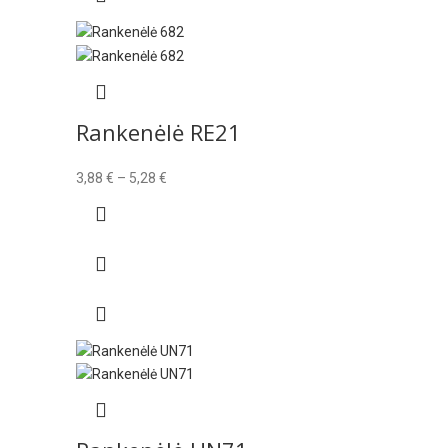
Rankenėlė RE21
Price
3,88
€
–
5,28
€
range:
3,88 €
through
5,28 €