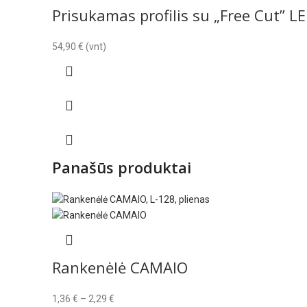
Prisukamas profilis su „Free Cut” LE
54,90
€
(vnt)
Panašūs produktai
Rankenėlė CAMAIO
Price
1,36
€
–
2,29
€