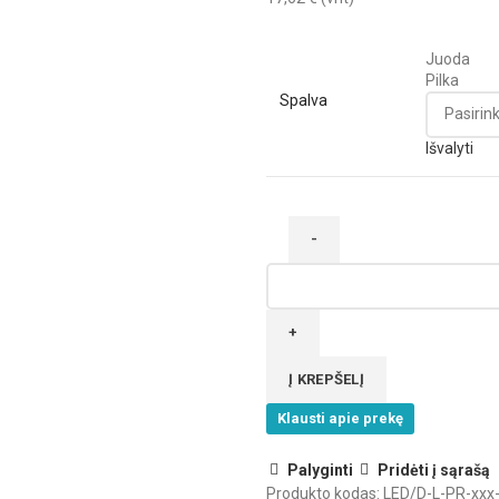
Juoda
Pilka
Spalva
Išvalyti
produkto
kiekis:
Jungiklis
prisukamam
FreeCut
Į KREPŠELĮ
profiliui,
Klausti apie prekę
nuo
durų
atidarymo
Palyginti
Pridėti į sąrašą
Produkto kodas:
LED/D-L-PR-xxx