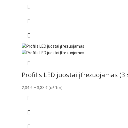
range:
1,36 €
through
2,29 €
Profilis LED juostai įfrezuojamas (3
Price
2,04
€
–
3,33
€
(už 1m)
range:
2,04 €
through
3,33 €