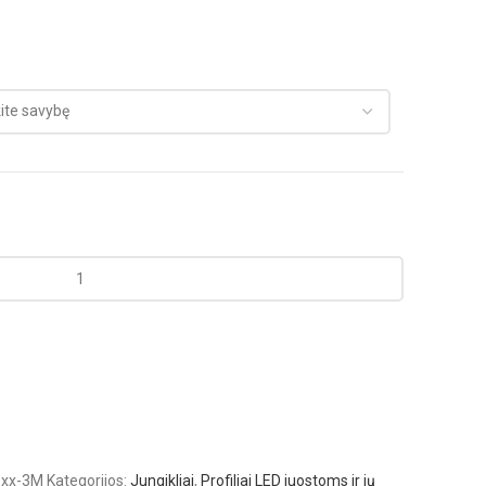
-xx-3M
Kategorijos:
Jungikliai
,
Profiliai LED juostoms ir jų