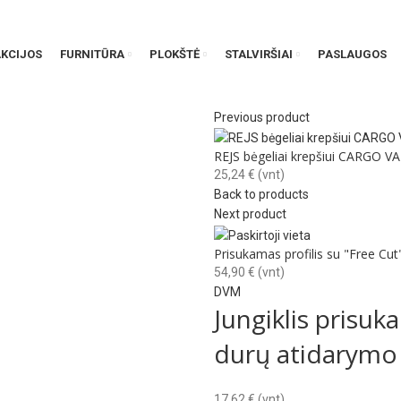
AKCIJOS
FURNITŪRA
PLOKŠTĖ
STALVIRŠIAI
PASLAUGOS
Previous product
REJS bėgeliai krepšiui CARGO VA
25,24
€
(vnt)
Back to products
Next product
Prisukamas profilis su "Free Cut
54,90
€
(vnt)
DVM
Jungiklis prisuk
durų atidarymo
17,62
€
(vnt)