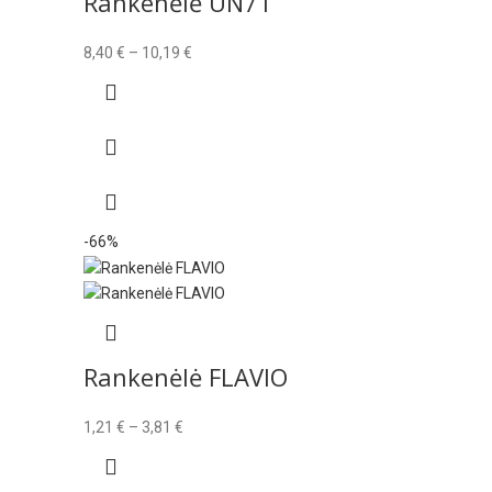
Rankenėlė UN71
Price
8,40
€
–
10,19
€
range:
8,40 €
through
10,19 €
-66%
Rankenėlė FLAVIO
Price
1,21
€
–
3,81
€
range:
1,21 €