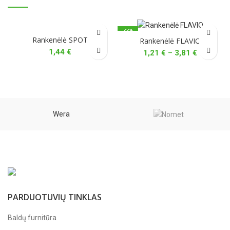
-66%
Rankenėlė SPOT
Rankenėlė FLAVIO
1,44
€
Price
1,21
€
–
3,81
€
range:
1,21 €
through
3,81 €
Wera
PARDUOTUVIŲ TINKLAS
Baldų furnitūra