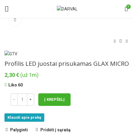
0
Norėdami padidinti spauskite čia
Profilis LED juostai prisukamas GLAX MICRO
2,30
€
(už 1m)
Liko 60
Į KREPŠELĮ
Klausti apie prekę
Palyginti
Pridėti į sąrašą