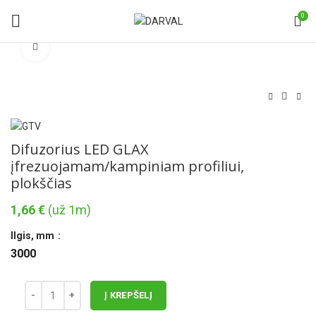
0
Norėdami padidinti spauskite čia
Difuzorius LED GLAX
įfrezuojamam/kampiniam profiliui,
plokščias
1,66
€
(už 1m)
Ilgis, mm
3000
Į KREPŠELĮ