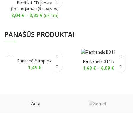
Profilis LED juostai
įfrezuojamas (3 spalvos)
Price
2,04
€
–
3,33
€
(už 1m)
range:
2,04 €
through
PANAŠŪS PRODUKTAI
3,33 €
NĖRA
Rankenėlė Imperia
Rankenėlė 311B
1,49
€
Price
1,63
€
–
6,09
€
range:
1,63 €
through
6,09 €
Wera